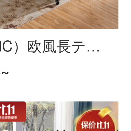
皇承（HC）欧風長テーブルテーブルテーブル大理石小戸型実木飯台テーブルセットT 88実木クラシック黒長テーブル【大理石1.4 m】
8~