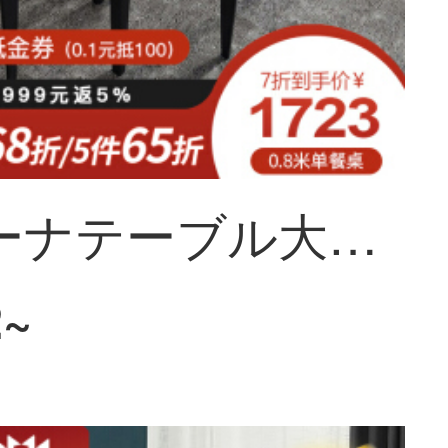
ソフィーナテーブル大理石テーブル北欧現代簡単な岩板テーブルとテーブルの組み合わせはきわめて簡単で、小さなテーブルの正方形の4人のテーブルは1.0メートルのテーブルに4つのテーブルがあります。
2~