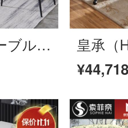
ソフィーナのテーブルの岩板テーブルのイタリア式の軽い贅沢なテーブルの小さな長方形の岩板テーブルの近代的な簡単なテーブルの椅子の組み合わせの1.4メートルのテーブルの4つのテーブル
¥44,71