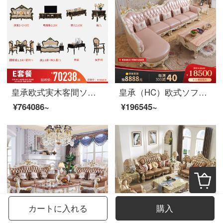
皇承欧式実木客間ソファ茶何テレビ棚セットレストラン家具複数セット王冠客間18点セット【Eスイート】
皇承（HC）欧式ソファー法式宮廷ソファプリンセスピンクのソファー実木ソファ回転角832ソファークラウン彫刻本革ソファセット1+3+左/右貴妃
¥764086~
¥196545~
カートに入れる
購入