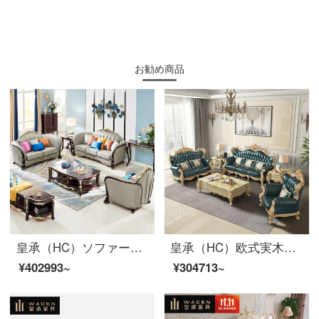
お勧め商品
皇承（HC）ソファーの木の彫刻模様の皮のソファーのアメリカ式客間家具セットのソファーQ 32軽い・豪華風のシングル+二人+三人のソファー
皇承（HC）欧式実木ソファフィレンツェシリーズ客間家具セット826【シングルルーム+ツインルーム+3人位】
¥402993~
¥304713~