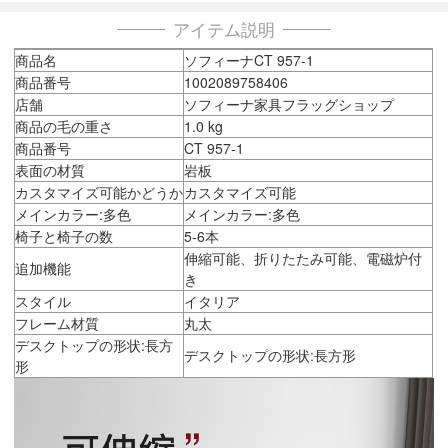
アイテム説明
商品名
ソフィーナCT 957-1
商品番号
1002089758406
店舗
ソフィーナ家具フラッグショップ
商品の毛の重さ
1.0 kg
商品番号
CT 957-1
表面の材質
岩板
カスタマイズ可能かどうか
カスタマイズ可能
メインカラー:多色
メインカラー:多色
椅子と椅子の数
5-6本
伸縮可能、折りたたみ可能、電磁炉付
追加機能
き
スタイル
イタリア
フレーム材質
丸太
デスクトップの形状:長方
デスクトップの形状:長方形
形