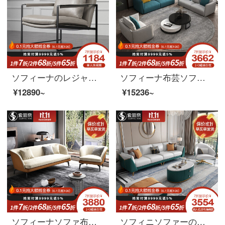
ソフィーナのレジャーチェアのシングルチェア北欧の近代的な寝室のリビングルームのソファチェアのシンプルなシングルのレジャーチェア
ソフィーナ布芸ソファー北欧シンプル現代客間家具小室タイプ123セット布ソファ3人分のソファーシングルルーム
¥12890~
¥15236~
ソフィーナソファ布芸ソファ現代簡単リビングの小型ソファーの3人のソファリビングルームの家具のシングル席
ソフィニソファーの本革ソファは簡単に現代北欧イタリア式の軽い贅沢な本革ソファーの布芸ソファーの大きさの部屋型リビングルームの無料洗濯科学技術布ソファーの2+1+2+貴妃皮布ゴムのモデルです。