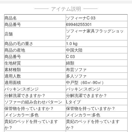
アイテム説明
商品名
ソフィーナC 03
商品番号
69946255301
ソフィーナ家具フラッグショッ
店舗
プ
商品の毛の重さ
1.0 kg
商品の産地
中国大陸
商品番号
C 03
生地材質
綿類
素材種類
布芸ソファ
適用人数
多人ソファ
適用面積
中戸型（60㎡-90㎡）
パッキン:スポンジ
パッキン:スポンジ
分解洗濯できますか？
分解洗濯できますか？
ソファーの組み合わせパターン
Lタイプ
保管物を持っていますか？
保管物を持っていますか？
メインカラー:多色
メインカラー:多色
貴妃のベッドを持っています
貴妃のベッドを持っています
か？
か？