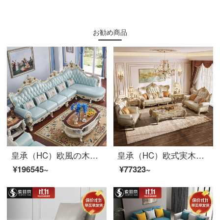
お勧め商品
皇承（HC）欧風の木製家具本革ソファ高級別荘貴妃回転角ソファ832【欧式莫蘭迪】シングル+三人+貴妃回転角ソファ3.9メートル
皇承（HC）欧式実木小型ソファーセット本革別荘家具722別荘洋館中小型ソファ【貴妃椅子】
¥196545~
¥77323~