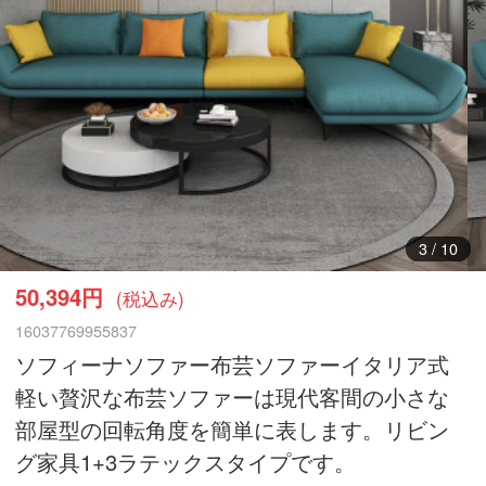
3
/
10
50,394円
(税込み)
16037769955837
ソフィーナソファー布芸ソファーイタリア式
軽い贅沢な布芸ソファーは現代客間の小さな
部屋型の回転角度を簡単に表します。リビン
グ家具1+3ラテックスタイプです。