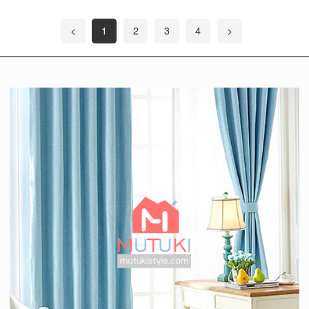
<
1
2
3
4
>