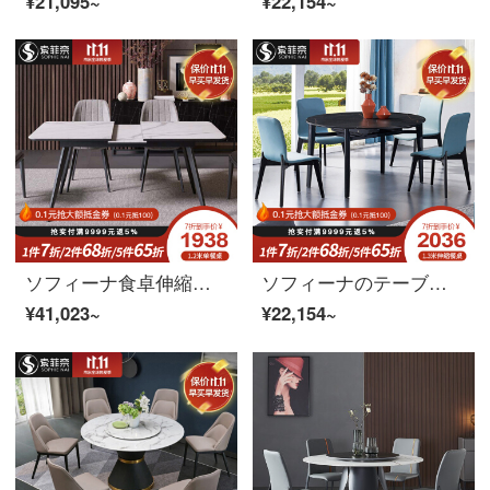
¥21,095~
¥22,154~
ソフィーナ食卓伸縮テーブル岩板テーブル北欧岩板テーブル現代軽奢家庭用小型長方形テーブル1.4 mテーブル四つの椅子
ソフィーナのテーブルは、北欧の小さなテーブルに伸縮式の極簡単な岩板伸縮式のテーブルとテーブルのセットは、軽量で豪華な多機能な折りたたみ式のテーブルです。1.3メートルの伸縮式テーブルです。
¥41,023~
¥22,154~