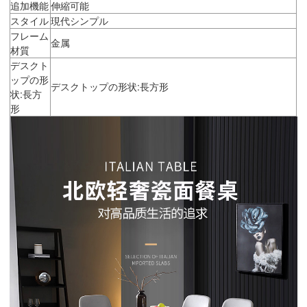
追加機能
伸縮可能
スタイル
現代シンプル
フレーム
金属
材質
デスクト
ップの形
デスクトップの形状:長方形
状:長方
形