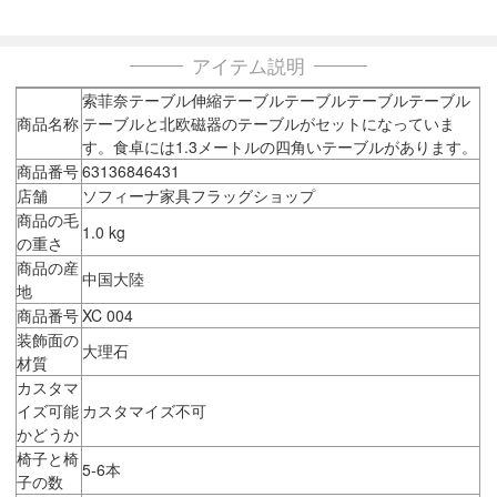
アイテム説明
索菲奈テーブル伸縮テーブルテーブルテーブルテーブル
商品名称
テーブルと北欧磁器のテーブルがセットになっていま
す。食卓には1.3メートルの四角いテーブルがあります。
商品番号
63136846431
店舗
ソフィーナ家具フラッグショップ
商品の毛
1.0 kg
の重さ
商品の産
中国大陸
地
商品番号
XC 004
装飾面の
大理石
材質
カスタマ
イズ可能
カスタマイズ不可
かどうか
椅子と椅
5-6本
子の数