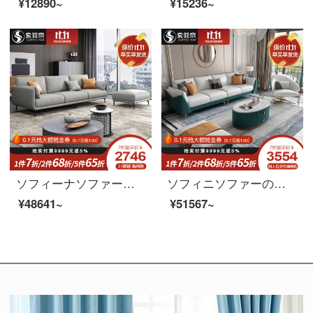
¥12890~
¥15236~
ソフィーナソファーの科学技術布ソファー北欧の小型タイプの簡単な現代簡単なリビング布芸三人の四人のラテックスソファのシングル位+2.76メートルの4人のラテックスタイプ
ソフィニソファーの本革ソファは簡単に現代北欧イタリア式の軽い贅沢な本革ソファーの布芸ソファーの大きさの部屋型リビングルームの無料洗濯科学技術布ソファーの2+1+2+貴妃皮布ゴムのモデルです。
¥48641~
¥51567~