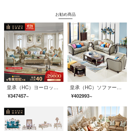
お勧め商品
皇承（HC）ヨーロッパ式の本革ソファーの大きな部屋型客間家具の木描金彫刻ソファセット622人分+2人分+3人分の席です。
皇承（HC）ソファーの木の彫刻模様の皮のソファーのアメリカ式客間家具セットのソファーQ 32軽い・豪華風のシングル+二人+三人のソファー
¥347457~
¥402993~