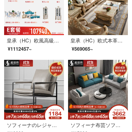
皇承（HC）欧風高級別荘型本革ソファリビングレストランの木造家具セット臻品別荘客間18セット【Eスイート】
皇承（HC）欧式本革ソファ軽豪華別荘客間家具実木描金両面彫刻ソファセット【シングル位+ツイン位+4人位】
¥1112457~
¥569065~
ソフィーナのレジャーチェアのシングルチェア北欧の近代的な寝室のリビングルームのソファチェアのシンプルなシングルのレジャーチェア
ソフィーナ布芸ソファー北欧シンプル現代客間家具小室タイプ123セット布ソファ3人分のソファーシングルルーム