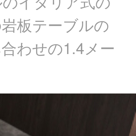
ルのイタリア式の
の岩板テーブルの
わせの1.4メー