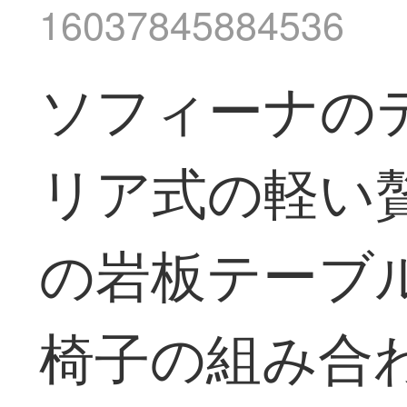
16037845884536
ソフィーナの
リア式の軽い
の岩板テーブ
椅子の組み合わ