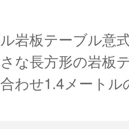
ル岩板テーブル意
さな長方形の岩板
合わせ1.4メートル