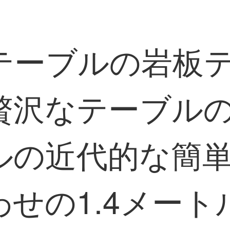
テーブルの岩板
贅沢なテーブル
ルの近代的な簡
せの1.4メー