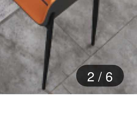
3
/
6