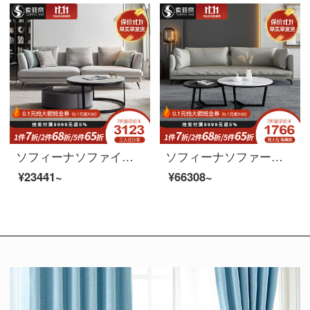
ソフィーナソファイタリア式極简布芸ソファー三人部屋型简约リビングソファ北欧軽量高奢羽毛ソファセットシングル位
ソフィーナソファーの科学技術布のソファーが軽くて豪華な科学技術布のソファーが小さくて、部屋型の三人が居間に並んでいます。簡単に現代に布芸のラテックスのソファーを分解して洗うことができます。
¥23441~
¥66308~