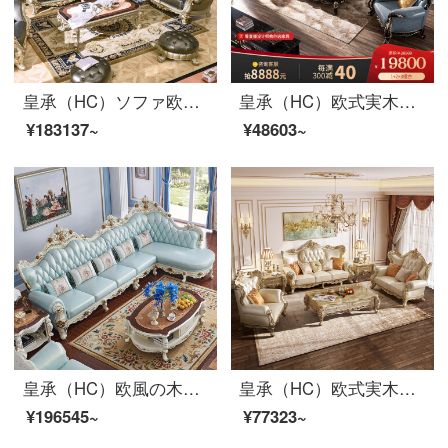
皇承（HC）ソファ欧式ソファ高級オフィスソファ別荘大戸型皮芸ソファ875豪華シャンパンゴールドソファ/三人です。
皇承（HC）欧式実木ソファ軽豪本革家具大戸型別荘客間セット巴頓エレガントな大戸型ソファ【シングル位】
¥183137~
¥48603~
皇承（HC）欧風の木製家具本革ソファ高級別荘貴妃回転角ソファ832【欧式莫蘭迪】シングル+三人+貴妃回転角ソファ3.9メートル
皇承（HC）欧式実木小型ソファーセット本革別荘家具722別荘洋館中小型ソファ【貴妃椅子】
¥196545~
¥77323~