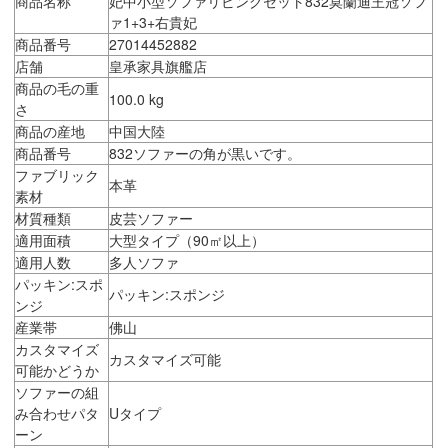
商品名称
妃中小型ソファリビングセット832莫蘭迪王冠ソフ
ァ1+3+右貴妃
商品番号
27014452882
店舗
皇承家具旗艦店
商品の毛の重
100.0 kg
さ
商品の産地
中国大陸
商品番号
832ソファーの角が黒いです。
ファブリック
本革
素材
材質種類
皮芸ソファー
適用面積
大型タイプ（90㎡以上）
適用人数
多人ソファ
パッキン:スポ
パッキン:スポンジ
ンジ
産業帯
佛山
カスタマイズ
カスタマイズ可能
可能かどうか
ソファーの組
み合わせパタ
Uタイプ
ーン