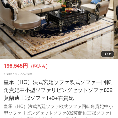
3
/
8
196,545円
(税込み)
16037768557632
皇承（HC）法式宮廷ソファ欧式ソファー回転
角貴妃中小型ソファリビングセットソファ832
莫蘭迪王冠ソファ1+3+右貴妃
皇承（HC）法式宮廷ソファ欧式ソファ回転角貴妃中小
型ソファリビングセットソファ832莫蘭迪王冠ソファ1