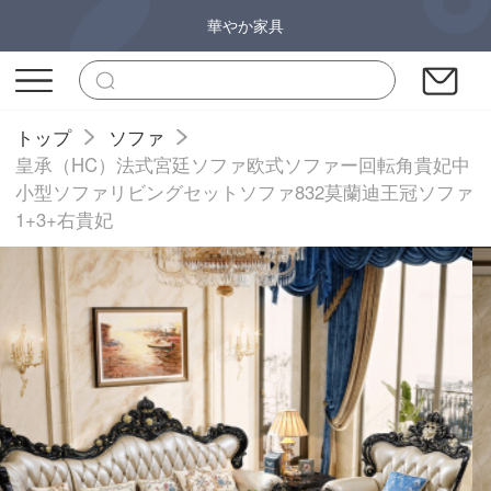
華やか家具
トップ
ソファ
皇承（HC）法式宮廷ソファ欧式ソファー回転角貴妃中
小型ソファリビングセットソファ832莫蘭迪王冠ソファ
1+3+右貴妃