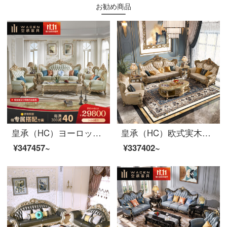
お勧め商品
皇承（HC）ヨーロッパ式の本革ソファーの大きな部屋型客間家具の木描金彫刻ソファセット622人分+2人分+3人分の席です。
皇承（HC）欧式実木ソファセットの大きな部屋型別荘客間の真皮家具886シングル位+ツイン位+3人位】
¥347457~
¥337402~