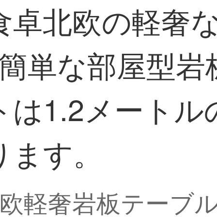
食卓北欧の軽奢
代簡単な部屋型岩
は1.2メートル
ります。
欧軽奢岩板テーブル