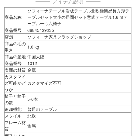
アイテム説明
ソフィーナテーブル岩板テーブル北欧極簡易長方形テ
商品名称
ーブルセット大小の居間セット意式テーブル1.6 mテ
ーブル一つ六椅子
商品番号
66845429235
店舗
ソフィーナ家具フラッグショップ
商品の毛の
1.0 kg
重さ
商品の産地
中国大陸
商品番号
1012
表面の材質
金属
カスタマイ
ズ可能かど
カスタマイズ不可
うか
椅子と椅子
5-6本
の数
追加機能
普通のテーブル
スタイル
北欧
フレーム材
金属
質
デスクトッ