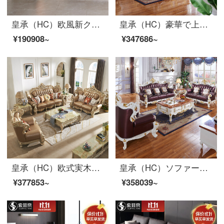
皇承（HC）欧風新クラウン実木彫刻ソファセット本革客間家具セット新古典クラウンシリーズ【4位】
皇承（HC）豪華で上品な皮芸ソファー欧式ソファー三人のリビングセット、実木ソファ833別荘の軽い贅沢ソファーシングル+二人+四人の【パールホワイトクラフト】
¥190908~
¥347686~
皇承（HC）欧式実木ソファ軽豪華客間家具描金両面彫刻真皮ソファセット【シングルポジション+ツインポジション+4人位】
皇承（HC）ソファー欧式実木ソファリビング家具本革ソファ123セット827洋室の大型ソファーシングル+二人+四人【パールホワイト】
¥377853~
¥358039~