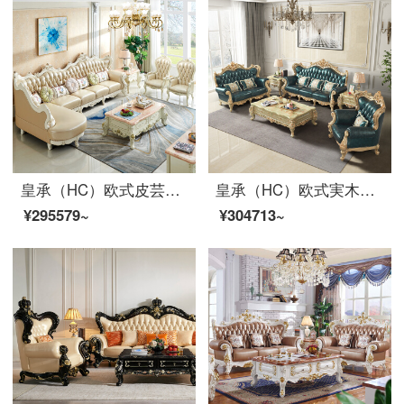
皇承（HC）欧式皮芸ソファ家具セット実木回転角ソファ913宮廷·欧式回転角ソファ1+3+貴妃+レジャーチェア*2
皇承（HC）欧式実木ソファフィレンツェシリーズ客間家具セット826【シングルルーム+ツインルーム+3人位】
¥295579~
¥304713~