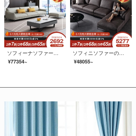
ソフィーナソファーの科学技術布ソファ現代簡単な無料の布ゴムリビングの一字型の直列四人のリビングルームの家具のシングル席+二人の位+三人の位のラテックスのスタイル
ソフィニソファーの科学技術布のソファー北欧風の回転角の布ソファーの客間の組み合わせは簡単で現代的な小戸型の科学技術L型の布芸ソファーを分解して洗うことができます。
¥77354~
¥48055~