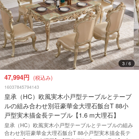
3
/
6
47,994円
(税込み)
16037845794143
皇承（HC）欧風実木小戸型テーブルとテーブ
ルの組み合わせ別荘豪華金大理石飯台T 88小
戸型実木描金長テーブル【1.6 m大理石】
皇承（HC）欧風実木小戸型テーブルとテーブルの組み
合わせ別荘豪華金大理石飯台T 88小戸型実木描金長テ