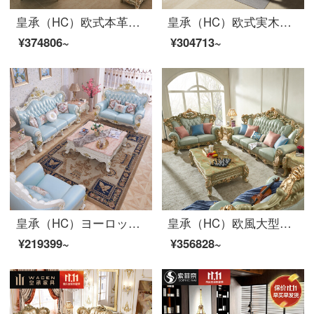
皇承（HC）欧式本革の木の彫刻ソファセットリビングルームの別荘家具のセットは897シングル位+ツイン位+3人位です。
皇承（HC）欧式実木ソファフィレンツェシリーズ客間家具セット826【シングルルーム+ツインルーム+3人位】
¥374806~
¥304713~
皇承（HC）ヨーロッパ式の軽い贅沢なソファー法式宮廷ソファ高級別荘の中の大きな部屋型ソファセットのソファー832 123セットのソファー
皇承（HC）欧風大型リビングソファセット実木別荘ソファセットM-130
¥219399~
¥356828~