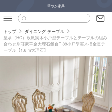
華やか家具
トップ
ダイニング テーブル
皇承（HC）欧風実木小戸型テーブルとテーブルの組み
合わせ別荘豪華金大理石飯台T 88小戸型実木描金長テ
ーブル【1.6 m大理石】