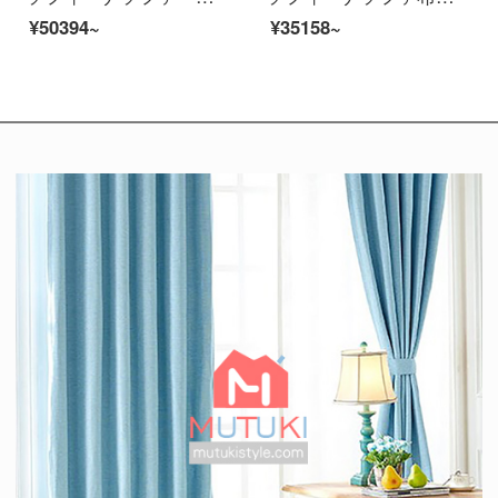
¥50394~
¥35158~