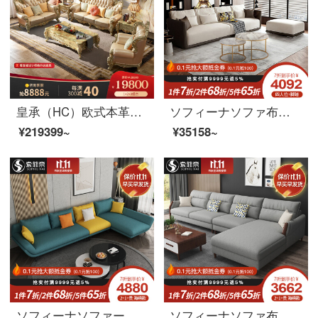
皇承（HC）欧式本革ソファ別荘シャンパン金客間家具両面彫刻実木セット866欧風豪華・シャンパン金本革ソファ【123セット】
ソフィーナソファ布芸ソファーイタリアの軽い贅沢な布芸がソファーのリビングルームのミニチュアを分解して洗うことができます。北欧の三人の四人です。
¥219399~
¥35158~
ソフィーナソファー布芸ソファーイタリア式軽い贅沢な布芸ソファーは現代客間の小さな部屋型の回転角度を簡単に表します。リビング家具1+3ラテックスタイプです。
ソフィーナソファ布芸ソファー北欧ソファリビングルームの小型タイプの組み合わせは、簡単に取り外すことができます。