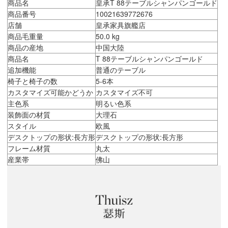
商品名
皇承T 88テーブルシャンパンゴールド
商品番号
10021639772676
店舗
皇承家具旗艦店
商品毛重量
50.0 kg
商品の産地
中国大陸
商品名
T 88テーブルシャンパンゴールド
追加機能
普通のテーブル
椅子と椅子の数
5-6本
カスタマイズ可能かどうか
カスタマイズ不可
主色系
明るい色系
装飾面の材質
大理石
スタイル
欧風
デスクトップの形状:長方形
デスクトップの形状:長方形
フレーム材質
丸太
産業帯
佛山