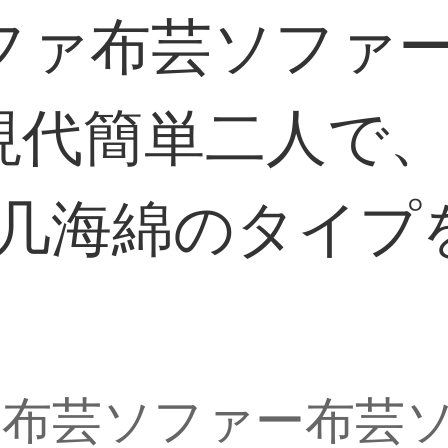
ファ布芸ソファ
現代簡単二人で
+茶几海綿のタイ
ァ布芸ソファー布芸