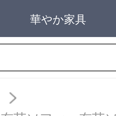
華やか家具
ァ