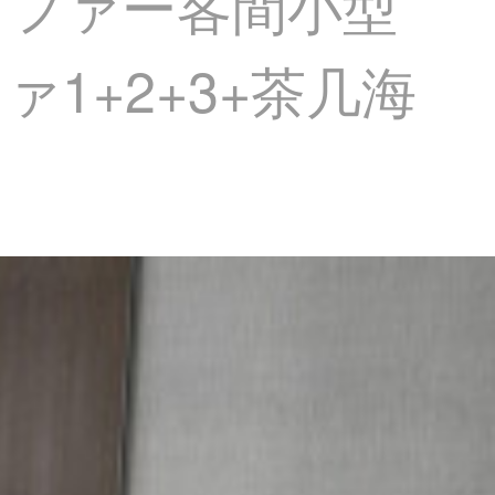
ソファー客間小型
1+2+3+茶几海