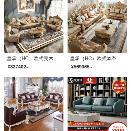
皇承（HC）欧式実木ソファセットの大きな部屋型別荘客間の真皮家具886シングル位+ツイン位+3人位】
皇承（HC）欧式本革ソファ軽豪華別荘客間家具実木描金両面彫刻ソファセット【シングル位+ツイン位+4人位】
¥337402~
¥569065~