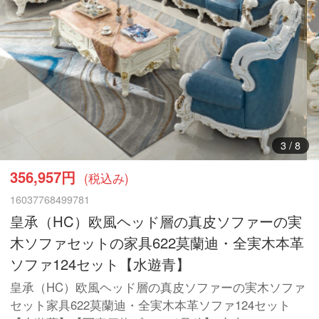
3
/
8
356,957円
(税込み)
16037768499781
皇承（HC）欧風ヘッド層の真皮ソファーの実
木ソファセットの家具622莫蘭迪・全実木本革
ソファ124セット【水遊青】
皇承（HC）欧風ヘッド層の真皮ソファーの実木ソファ
セット家具622莫蘭迪・全実木本革ソファ124セット