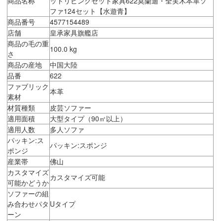
商品名称
ットリビングセット家具622莫蘭迪・全実木本革ソ
ファ124セット【水遊青】
商品番号
4577154489
店舗
皇承家具旗艦店
商品の毛の重
100.0 kg
さ
商品の産地
中国大陸
品番
622
ファブリック
本革
素材
材質種類
皮芸ソファー
適用面積
大型タイプ（90㎡以上）
適用人数
多人ソファ
パッキン:ス
パッキン:スポンジ
ポンジ
産業帯
佛山
カスタマイズ
カスタマイズ可能
可能かどうか
ソファーの組
み合わせパタ
Uタイプ
ーン