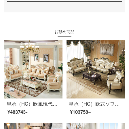
お勧め商品
皇承（HC）欧風現代高級客間ソファ皮芸実木ソファ866 123ソファ1.3長何2.2テレビキャビネット1.3円テーブル6食事椅子
皇承（HC）欧式ソファ別荘家具アメリカ式実木彫刻模様ソファセット豪華雅米・ソファ【三人位】
¥483743~
¥103758~