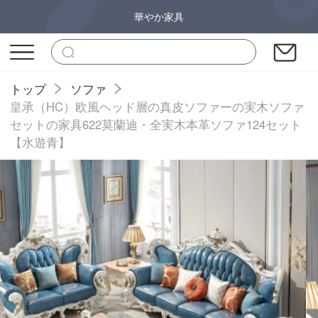
華やか家具
トップ
ソファ
皇承（HC）欧風ヘッド層の真皮ソファーの実木ソファ
セットの家具622莫蘭迪・全実木本革ソファ124セット
【水遊青】