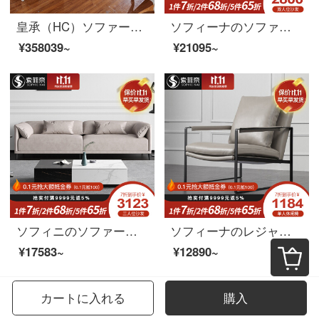
皇承（HC）ソファー欧式実木ソファリビング家具本革ソファ123セット827洋室の大型ソファーシングル+二人+四人【パールホワイト】
ソフィーナのソファ北欧の軽奢な科学技術布のソファーのミニチュアシンプルでモダンなスタイルのリビングルームの3人のダウンジャケットの布芸ソファーのシングル席
¥358039~
¥21095~
ソフィニのソファーの科学技術布のソファーは現代簡単で、布芸のソファーは豪華で、ソファーの意味があります。
ソフィーナのレジャーチェアのシングルチェア北欧の近代的な寝室のリビングルームのソファチェアのシンプルなシングルのレジャーチェア
¥17583~
¥12890~
カートに入れる
購入