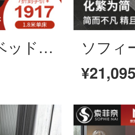
ソフィーナ真皮ベッド北欧真皮ベッド現代簡単実木ベッドダブルベッド北欧軟包寝室真皮軟包ベッド1.8ベッドシーツ1800*2000
¥21,09