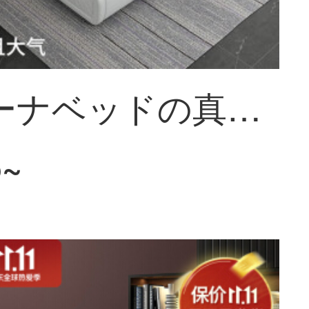
ソフィーナベッドの真皮の枕元の牛皮のダブルベッドの真皮は現代では簡単で贅沢な北欧ベッドの主な寝台の軟包のシーツ(フレーム)1800*2000
5~