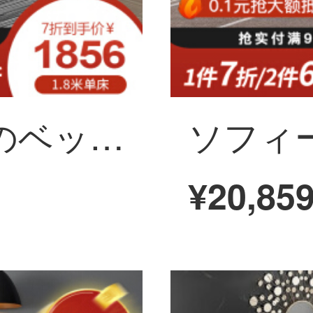
ソフィーナの皮のベッドの真皮のベッドのイタリア式の軽い贅沢な真皮のベッドの主な寝台の結婚ベッドのダブルベッドの1.8メートルの小型の部屋型の皮のシーツのベッドの1800*2000
¥20,85