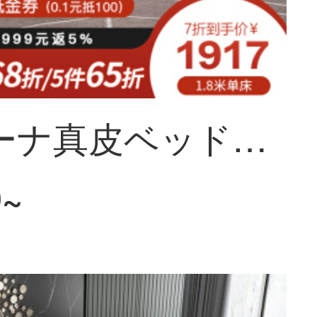
ソフィーナ真皮ベッド北欧真皮ベッド現代簡単実木ベッドダブルベッド北欧軟包寝室真皮軟包ベッド1.8ベッドシーツ1800*2000
9~