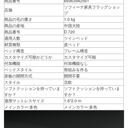
商品番号
66963942561
ソフィーナ家具フラッグショッ
店舗
プ
商品の毛の重さ
1.0 kg
商品の産地
中国大陸
商品番号
D 720
適用人数
ツインベッド
材質種類
皮ベッド
ベッド構造
フレーム構造
カスタマイズ可能かどうか
カスタマイズ可能
付加機能
付加機能なし
ベッドスタイル
骨組みを作る
床板の開閉方式
開閉不要
スタイル
北欧
ソフトクッションを持っていま
ソフトクッションを持っていま
すか？
すか？
適用マットレスサイズ
1.8*2.0 m
メインカラー:多色
メインカラー:多色