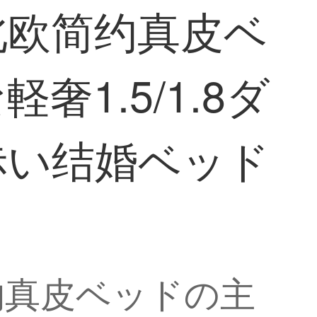
北欧简约真皮ベ
1.5/1.8ダ
赤い结婚ベッド
约真皮ベッドの主