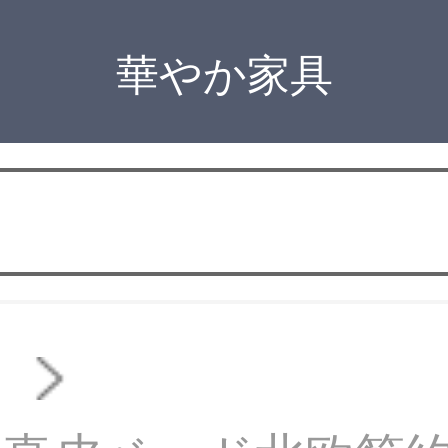
華やか家具
ド