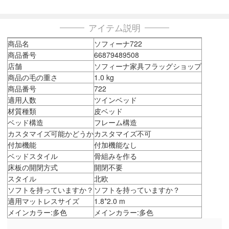
アイテム説明
商品名
ソフィーナ722
商品番号
66879489508
店舗
ソフィーナ家具フラッグショップ
商品の毛の重さ
1.0 kg
商品番号
722
適用人数
ツインベッド
材質種類
皮ベッド
ベッド構造
フレーム構造
カスタマイズ可能かどうか
カスタマイズ不可
付加機能
付加機能なし
ベッドスタイル
骨組みを作る
床板の開閉方式
開閉不要
スタイル
北欧
ソフトを持っていますか？
ソフトを持っていますか？
適用マットレスサイズ
1.8*2.0 m
メインカラー:多色
メインカラー:多色