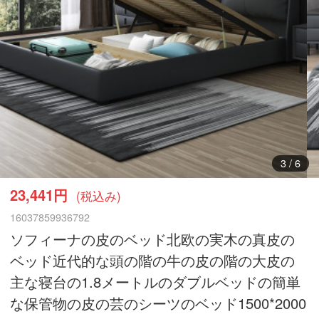
3
/
6
23,441円
(税込み)
16037859936792
ソフィーナの皮のベッド北欧の実木の真皮の
ベッド近代的な頭の階の牛の皮の階の大皮の
主な寝台の1.8メートルのダブルベッドの簡単
な保管物の皮の芸のシーツのベッド1500*2000