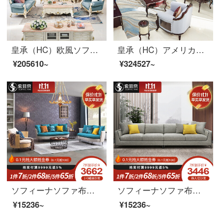
皇承（HC）欧風ソファ実木ソファ洋室家具セット本革ソファH 722シングル+2人+3人ソファ
皇承（HC）アメリカ式新古典実木ソファ豪華本革客間ソファQ 31軽・豪華風シングル+ツイン+三人ソファ
¥205610~
¥324527~
ソフィーナソファ布芸ソファー北欧の軽奢簡素化現代客間小部屋型ツイン123セットの布ソファー客間家具シングルルーム
ソフィーナソファ布芸ソファー現代簡単布芸ソファーセット中小型北欧三人セット軽奢ソファシングルポジション
¥15236~
¥15236~