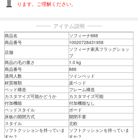
ります。ご理解ください。
アイテム説明
商品名
ソフィーナ888
商品番号
10020728431958
ソフィーナ家具フラッグショッ
店舗
プ
商品の毛の重さ
1.0 kg
商品番号
888
適用人数
ツインベッド
材質種類
皮ベッド
ベッド構造
フレーム構造
カスタマイズ可能かどうか
カスタマイズ可能
付加機能
付加機能なし
ベッドスタイル
ボード
床板の開閉方式
開閉不要
スタイル
北欧
ソフトクッションを持っていま
ソフトクッションを持っていま
すか？
すか？