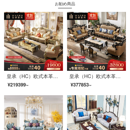
お勧め商品
皇承（HC）欧式本革ソファ別荘シャンパン金客間家具両面彫刻実木セット866欧風豪華・シャンパン金本革ソファ【123セット】
皇承（HC）欧式本革ソファ大型別荘家具軽奢実木彫刻ソファセット626巴頓軽贅沢ソファー【124セット】
¥219399~
¥377853~