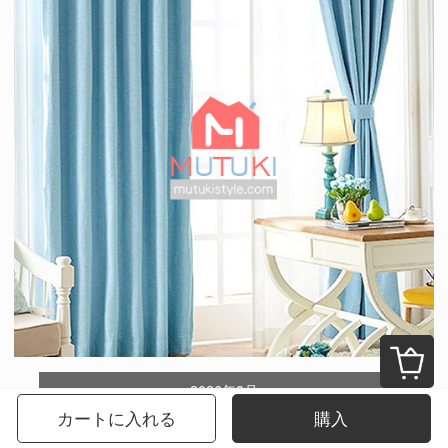
2026年8月
カートに入れる
購入
日
月
火
水
木
金
土