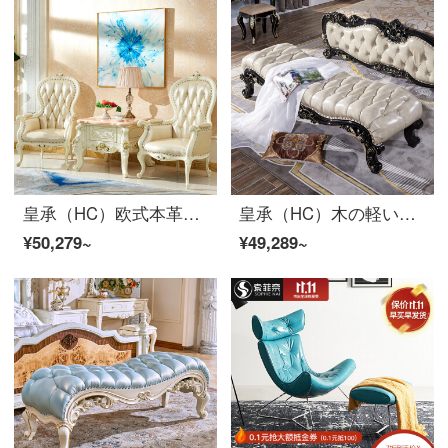
皇承（HC）欧式本革椅子レジャー商談椅子高級彫刻シート912欧式実木レジャーチェア【手すり付き】
皇承（HC）木の軽い贅沢なベッドの尾の腰掛け欧米式寝室のベッドの尾の長い腰掛けは靴の腰掛けを交換します。
¥50,279~
¥49,289~