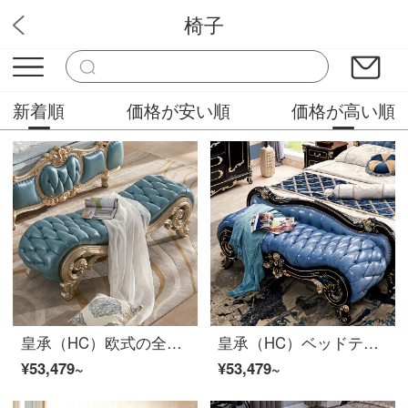
椅子
華やか家具
新着順
価格が安い順
価格が高い順
皇承（HC）欧式の全実木彫刻のベッドの尾の腰掛けは金の寝室のベッドサイドの畳の腰掛けの組合せの104の純度の高い黄金の彫刻のベッドの尾の腰掛けを描写します。
皇承（HC）ベッドテールベンチ木のベッドの尾のベンチ寝室家具のベッドサイドのベンチのセット104【洋式黒古典】ベッドの尾のベンチのロイヤルブルー
¥53,479~
¥53,479~