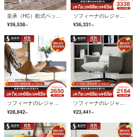
皇承（HC）欧式ベッドテールベンチ寝室家具ベッドサイドベンチ真皮ベンチベンチ931欧式真皮ベッドテールベンチ
ソフィーナのレジャーチェアイタリア北欧の椅子のシングルソファーのリビングルームは現代で簡単でカジュアルな回転単椅子の革質のトラの椅子は軽贅沢な寝椅子のシングルチェアです。
¥39,538~
¥36,331~
ソフィーナのレジャーチェア北欧のシングルソファーチェアカタツムリチェア現代簡単設計者回転レジャーチェアの怠惰な人のアイデアのリビングレジャーチェア
ソフィーナのレジャーチェア北欧のリビングルームには、米国式の小さなソファチェアの意味があります。
¥28,842~
¥23,441~