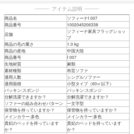
アイテム説明
商品名
ソフィーナI 007
商品番号
1002045206338
ソフィーナ家具フラッグショッ
店舗
プ
商品の毛の重さ
1.0 kg
商品の産地
中国大陸
商品番号
I 007
生地材質
麻類
素材種類
布芸ソファ
適用人数
シングルソファー
適用面積
小型タイプ（60㎡以下）
パッキン:スポンジ
パッキン:スポンジ
分解洗濯できますか？
分解洗濯できますか？
ソファーの組み合わせパターン
一文字型
保管物を持っていますか？
保管物を持っていますか？
メインカラー:多色
メインカラー:多色
貴妃のベッドを持っています
貴妃のベッドを持っています
か？
か？