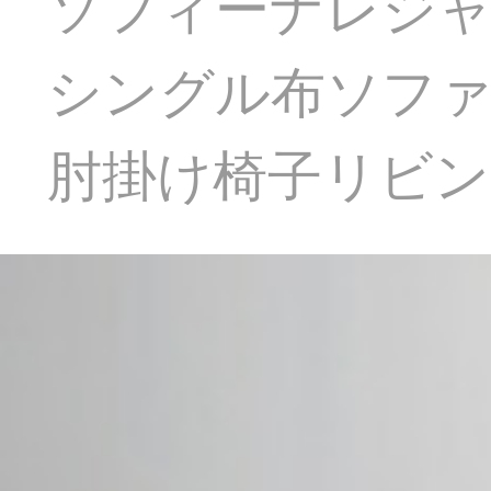
ソフィーナレジャ
シングル布ソフ
肘掛け椅子リビ