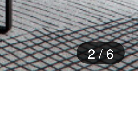
2
/
6