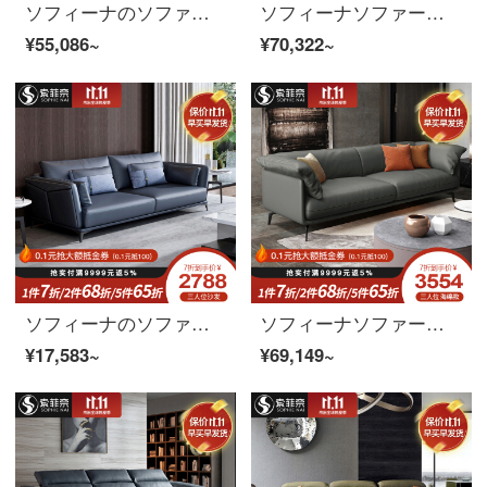
ソフィーナのソファーの本革のソファーのイタリア式の軽い贅沢なソファーの輸入の頭の階の牛の皮のソファーは簡単に客間のソファーの大きい家型のソファーの4人の位+足のラテックスの金を予約します。
ソフィーナソファーの本革ソファの上のソファーのヘッド層牛皮は簡単に現代客間ソファのミニチュアタイプの北欧皮ソファセット2＋1＋貴妃ラテックスタイプです。
¥55,086~
¥70,322~
ソフィーナのソファー本革イタリア式極短本革のソファーヘッド層牛革北欧現代簡素客間三人のソファセットシングル
ソフィーナソファーの本革ソファ北欧の本革ソファーのリビングルームの小型タイプは簡単で現代的な意味があります。
¥17,583~
¥69,149~