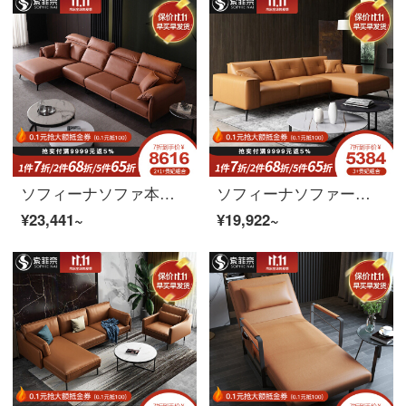
ソフィーナソファ本革ソファ北欧現代シンプルで贅沢な本革ソファ小型ルーム角ソファシングル
ソフィーナソファー本革ソファイタリア式軽量贅沢北欧現代簡素客間L型回転角123組皮質ソファシングルビット
¥23,441~
¥19,922~