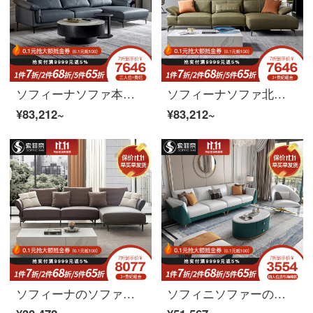
ソフィーナソファ本革ソファ北欧シンプルな本革のソファーヘッドの牛皮現代簡単なリビングルームの小さな部屋型の軽い贅沢なソファ3+左の貴妃
ソフィーナソファ北欧真皮ソファイタリア極シンプルなモダンなシンプルなヘッド層牛皮セットリビングの皮の芸術ソファ3+左の貴妃
¥83,212~
¥83,212~
ソフィーナのソファーは軽くて贅沢な本革のソファーの頭の階の牛の皮の客間の曲がり角の組合せが簡単になりました。
ソフィニソファーの本革ソファは簡単に現代北欧イタリア式の軽い贅沢な本革ソファーの布芸ソファーの大きさの部屋型リビングルームの無料洗濯科学技術布ソファーの2+1+2+貴妃皮布ゴムのモデルです。