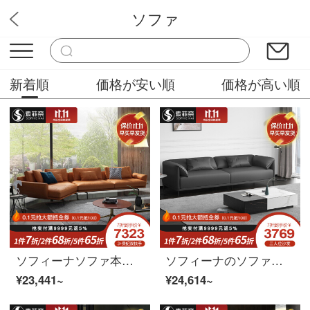
ソファ
華やか家具
新着順
価格が安い順
価格が高い順
ソフィーナソファ本革ソファイタリア式軽量高贵な本革ソファ北欧シンプルなサイズの部屋型リビングルーム
ソフィーナのソファーの本革のソファーは軽くて贅沢です。本革のソファーは北欧ソファーの小型ソファーです。
¥23,441~
¥24,614~