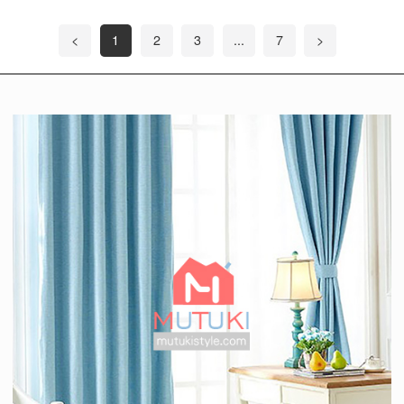
<
1
2
3
...
7
>