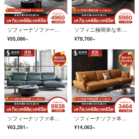
ソフィーナソファー本革ソファイタリア式軽量贅沢北欧現代簡素客間L型回転角123組合せ客間ソファ2+貴妃ラテックスシートバッグ
ソフィニ極簡単な本革のソファー家庭用の小型ソファーは簡単に現代の角の組み合わせの皮のソファーの意味があります。
¥55,086~
¥79,700~
ソフィーナソファ本革ソファイタリア極簡単本革ソファセット現代簡単客間回転角貴妃位ソファ北欧軽豪華ソファ3人
ソフィーナソファ本革ソファ北欧本革ソファーラテックスソファ北欧現代中小型リビングソファセット家具の足に海綿シートが付いています。
¥63,291~
¥14,063~