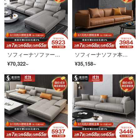
ソフィーナソファーの本革ソファーの意味は簡単で、ソファーの小型タイプのソファーのお客様の頭の階の本革のソファーの軽い贅沢な皮の芸のソファーの2+1+貴妃のラテックスのモデル
ソフィーナソファ本革ソファー北欧本革ソファー客間北欧シンプルでモダンな軽贅沢な牛革サイズの家庭用三人セットのラテックスタイプ
¥70,322~
¥35,158~