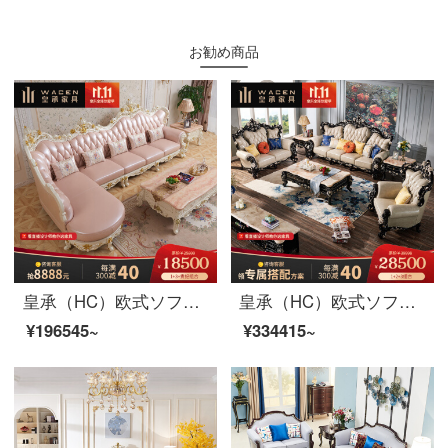
お勧め商品
皇承（HC）欧式ソファー法式宮廷ソファプリンセスピンクのソファー実木ソファ回転角832ソファークラウン彫刻本革ソファセット1+3+左/右貴妃
皇承（HC）欧式ソファアメリカンリビングセット本革の木の彫刻家具セット628シングル+二人+四人セット
¥196545~
¥334415~