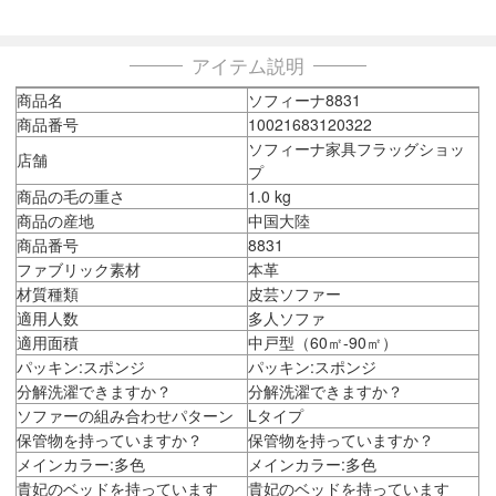
アイテム説明
商品名
ソフィーナ8831
商品番号
10021683120322
ソフィーナ家具フラッグショッ
店舗
プ
商品の毛の重さ
1.0 kg
商品の産地
中国大陸
商品番号
8831
ファブリック素材
本革
材質種類
皮芸ソファー
適用人数
多人ソファ
適用面積
中戸型（60㎡-90㎡）
パッキン:スポンジ
パッキン:スポンジ
分解洗濯できますか？
分解洗濯できますか？
ソファーの組み合わせパターン
Lタイプ
保管物を持っていますか？
保管物を持っていますか？
メインカラー:多色
メインカラー:多色
貴妃のベッドを持っています
貴妃のベッドを持っています