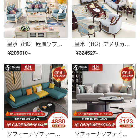
皇承（HC）欧風ソファ実木ソファ洋室家具セット本革ソファH 722シングル+2人+3人ソファ
皇承（HC）アメリカ式新古典実木ソファ豪華本革客間ソファQ 31軽・豪華風シングル+ツイン+三人ソファ
¥205610~
¥324527~
ソフィーナソファー布芸ソファーイタリア式軽い贅沢な布芸ソファーは現代客間の小さな部屋型の回転角度を簡単に表します。リビング家具1+3ラテックスタイプです。
ソフィーナソファイタリア式極简布芸ソファー三人部屋型简约リビングソファ北欧軽量高奢羽毛ソファセットシングル位