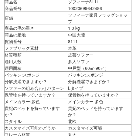
商品名
ソフィーナ8111
商品番号
10020699642486
ソフィーナ家具フラッグショッ
店舗
プ
商品の毛の重さ
1.0 kg
商品の産地
中国大陸
貨物番号
8111
ファブリック素材
本革
材質種類
皮芸ソファー
適用人数
多人ソファ
適用面積
中戸型（60㎡-90㎡）
パッキン:スポンジ
パッキン:スポンジ
分解洗濯できますか？
分解洗濯できますか？
ソファーの組み合わせパターン
Lタイプ
保管物を持っていますか？
保管物を持っていますか？
メインカラー:多色
メインカラー:多色
貴妃のベッドを持っています
貴妃のベッドを持っています
か？
か？
スタイル
北欧
カスタマイズ可能かどうか
カスタマイズ可能
フレーム材質
丸太