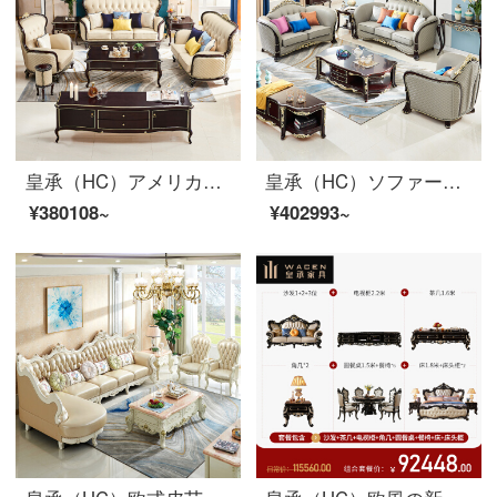
皇承（HC）アメリカ式本革ソファセット実木彫刻贅沢別荘ソファ
皇承（HC）ソファーの木の彫刻模様の皮のソファーのアメリカ式客間家具セットのソファーQ 32軽い・豪華風のシングル+二人+三人のソファー
¥380108~
¥402993~