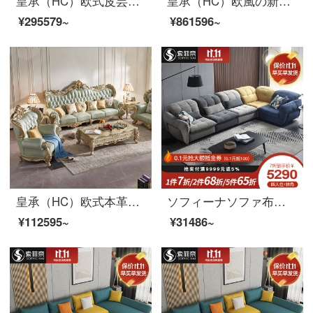
皇承（HC）欧式皮芸ソファ家具セット実木回転角ソファ913宮廷·欧式回転角ソファ1+3+貴妃+レジャーチェア*2
皇承（HC）欧風の新古典ソファー客間セットレストランの木造家具多点套臻品客間十六点セット【Dスイート】
¥295579~
¥861596~
皇承（HC）欧式本革ソファー客間大型木造家具ソファセット1976大戸型別荘・本革糜金ソファー【シングル位】
ソフィーナソファ布芸ソファー北欧現代ソファ角布芸ソファー小部屋型ソファシンプルソファー三人
¥112595~
¥31486~