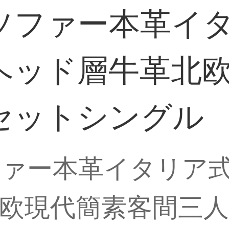
ソファー本革イ
ヘッド層牛革北
セットシングル
ァー本革イタリア
欧現代簡素客間三