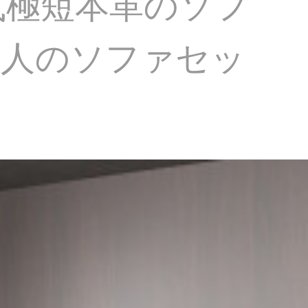
式極短本革のソフ
三人のソファセッ