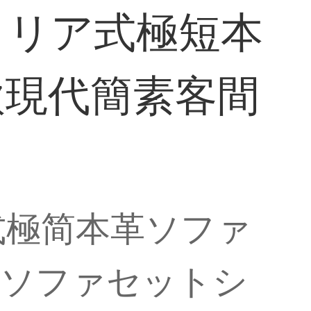
タリア式極短本
欧現代簡素客間
式極简本革ソファ
人ソファセットシ