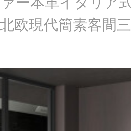
ァー本革イタリア
北欧現代簡素客間