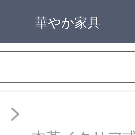
華やか家具
ァ