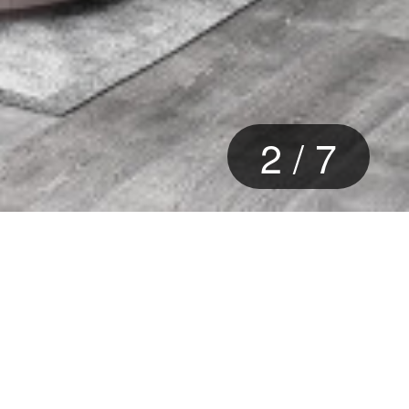
2
/
7