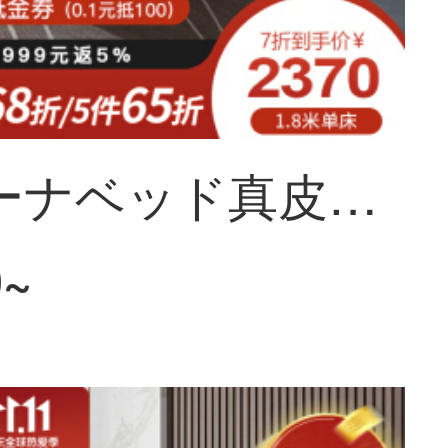
ソフィーナベッド真皮ベッド北欧真皮ベッド現代簡単ダブルベッドの主なベッドの結婚式ベッド1.8メートルの軽い贅沢な皮のベッドの小さな部屋型ネットの赤いベッド+マットレス+マットレス+マットレス*1 1800*2000
0~