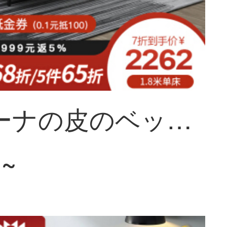
ソフィーナの皮のベッド北欧の実木の真皮のベッド近代的な頭の階の牛の皮の階の大皮の主な寝台の1.8メートルのダブルベッドの簡単な保管物の皮の芸のシーツのベッド1500*2000
1~