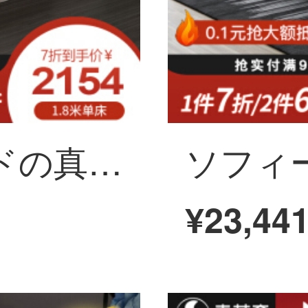
ソフィーナベッドの真皮ベッド1.8メートル北欧の軽奢ベッドの真皮ベッドのシンプルな現代のベッドのダブルベッドの結婚式ベッドの家具のベッド+ベッドのヘッドセット*2 1800*2000
¥23,44