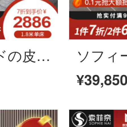
ソフィーナベッドの皮の芸のベッドのイタリア式の極楽ベッドは簡単で現代の軽奢なinsネットの赤いダブルベッドの1.8メートルの高さの背もたれの北欧のベッドの真皮のシーツのベッドの1800*2000を約束します。
¥39,85