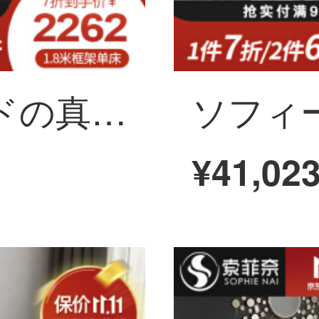
ソフィーナベッドの真皮ベッド現代シンプルベッドの上皮ベッドの高箱ベッドの軽贅沢な真皮ベッドのダブルベッド1.8メートル1.5メートルベッド+マットレス+マットレス*2(高箱)1800*2000
¥41,02