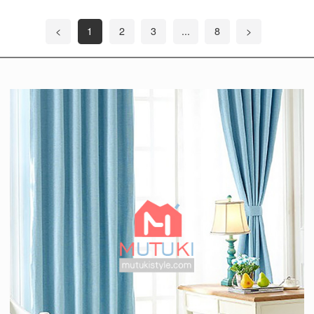
<
1
2
3
...
8
>