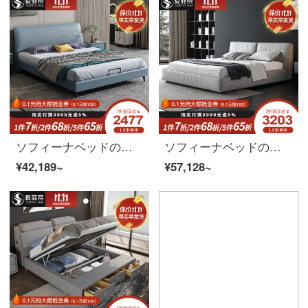
ソフィーナベッドの布芸ベッドの科学技術布床北欧の軽奢な近代的で簡単な部屋型の寝室1.8メートルのダブルベッドの高箱のベッド+マットレス1800*2000
ソフィーナベッドの布芸ベッドイタリア式北欧布芸床物置高箱ベッドの主なベッドの結婚式ベッドの軽さ1.8メートルの科学技術のベッド+マットレス+マットレス+マットレス*1(高箱)1800*2000
¥42,189~
¥57,128~