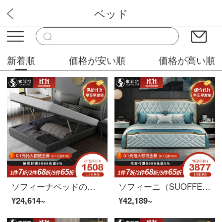
ベッド
華やか家具
新着順
価格が安い順
価格が高い順
ソフィーナベッドの布芸ベッド北欧布芸ベッドの現代簡単なダブルベッドの主なベッドの結婚式の軽い贅沢品の高箱の保管ベッド+ベッドのヘッド棚*1(高箱)1500*2000
ソフィーニ（SUOFFEINAI）真皮ベッドは軽奢な真皮ベッドは軽奢な真皮ベッドで、現代ダブルベッドは1.8メートルで、真皮ダブルベッドは1800*2000です。
¥24,614~
¥42,189~