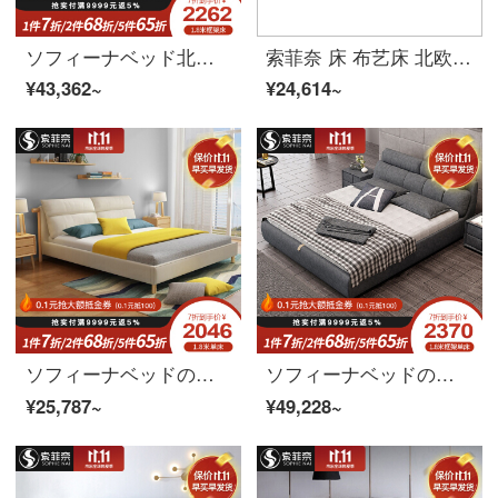
ソフィーナベッド北欧スタイル布芸ベッドダブルベッド軟包現代簡単結婚ベッドの主な寝具多機能無料洗濯科学技術布高箱ベッド+マットレス+マットレス+マットレス*1(注文備考3抽方向)1800*2000
索菲奈 床 布艺床 北欧布艺床现代简约双人床主卧婚床意式轻奢高箱储物床 床+床头柜*1（高箱） 1500*2000
¥43,362~
¥24,614~
ソフィーナベッドの真皮ベッド北欧は布芸ベッドの主な寝台を分解して洗うことができます。現代簡単な布床1.8メートルのダブルベッドの軟さは結婚ベッドの主なベッドに依存します。
ソフィーナベッドの布芸ベッド北欧布芸ベッドは簡単に現代ではサイズの戸型の軟ベットを取り壊して洗うことができます。ダブルベッド+マットレス+マットレス*2(高箱)1800*2000
¥25,787~
¥49,228~