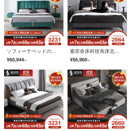
ソフィーナベッドの布芸ベッド北欧現代の軽奢ベッドの主なベッドの結婚式ベッドの高箱ベッドのダブルベッドの1メートル2 0メートルのベッド+ベッドのヘッド棚*2（高箱）1800*2000
索菲奈床科技布床北欧現代物置床軽奢ベッド婚床の主な寝台ダブルベッド1.8メートルベッド+マットレス+マットレス*1(高箱)1800*2000
¥60,944~
¥56,960~