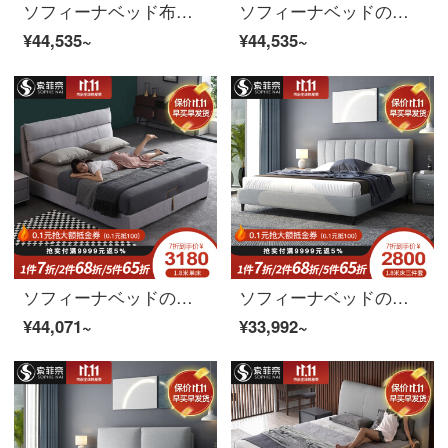
ソフィーナベッド布芸ベッド北欧現代簡単科学技術布床軽奢豪華ベッドベッドベッドベッドベッドベッドベッド寝室結婚ベッド1.8メートルベッド+マットレス（フレームワーク）1800*2000
ソフィーナベッドの布芸ベッド北欧布芸床現代簡単布床1.5メートル1.8メートルの軽贅沢なベッドのダブルベッドの結婚ベッド+ベッドのヘッド棚*1（高箱ベッド）1800*2000
¥44,535~
¥44,535~
ソフィーナベッドの布芸ベッド北欧简约现代布芸ベッドの小型の部屋型のダブル1.8メートルの軟包の主な寝台の婚床の贮蔵物は床を分解して洗うことができます+マットレス1800*2000
ソフィーナベッドの布芸ベッド北欧現代簡単実木ベッド1.5メートルの小型ベッドの主なベッドの結婚式ベッドのダブルベッドの1.8メートルは、布芸ベッドのサポートベッド+マットレス*2+マット1800*2000を取り壊して洗うことができます。
¥44,071~
¥33,992~