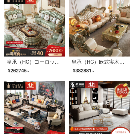
皇承（HC）ヨーロッパ式豪華ソファ高級住宅客間家具に金箔四人の組み合わせソファを貼る859 SF欧豪華別荘に金箔ソファシングルポジションを貼る。
皇承（HC）欧式実木彫刻ソファ大戸型別荘クラウン本革ソファセット832【シングル位+ツイン位+4人位】
¥262745~
¥382881~