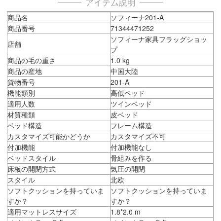
アイテム説明
商品名
ソフィーナ201-A
商品番号
71344471252
ソフィーナ家具フラッグショッ
店舗
プ
商品の毛の重さ
1.0 kg
商品の産地
中国大陸
貨物番号
201-A
機能類別
高低ベッド
適用人数
ツインベッド
材質種類
皮ベッド
ベッド構造
フレーム構造
カスタマイズ可能かどうか
カスタマイズ不可
付加機能
付加機能なし
ベッドスタイル
骨組みを作る
床板の開閉方式
気圧の開閉
スタイル
北欧
ソフトクッションを持っていま
ソフトクッションを持っていま
すか？
すか？
適用マットレスサイズ
1.8*2.0 m