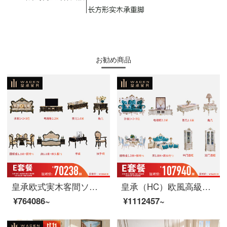
お勧め商品
皇承欧式実木客間ソファ茶何テレビ棚セットレストラン家具複数セット王冠客間18点セット【Eスイート】
皇承（HC）欧風高級別荘型本革ソファリビングレストランの木造家具セット臻品別荘客間18セット【Eスイート】
¥764086~
¥1112457~