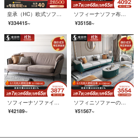
皇承（HC）欧式ソファアメリカンリビングセット本革の木の彫刻家具セット628シングル+二人+四人セット
ソフィーナソファ布芸ソファーイタリアの軽い贅沢な布芸がソファーのリビングルームのミニチュアを分解して洗うことができます。北欧の三人の四人です。
¥334415~
¥35158~
ソフィーナソファイタリア式極简羽毛布芸ソファー北欧現代簡単客間ins風小室タイプ三人のソファ二人席
ソフィニソファーの本革ソファは簡単に現代北欧イタリア式の軽い贅沢な本革ソファーの布芸ソファーの大きさの部屋型リビングルームの無料洗濯科学技術布ソファーの2+1+2+貴妃皮布ゴムのモデルです。
¥42189~
¥51567~