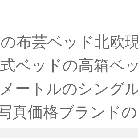
の布芸ベッド北欧
婚式ベッドの高箱ベ
 0メートルのシング
00【写真価格ブランド