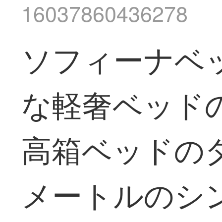
16037860436278
ソフィーナベ
な軽奢ベッド
高箱ベッドのダ
メートルのシ