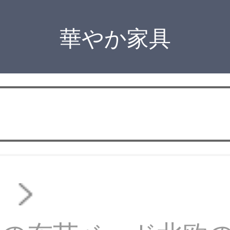
華やか家具
ド