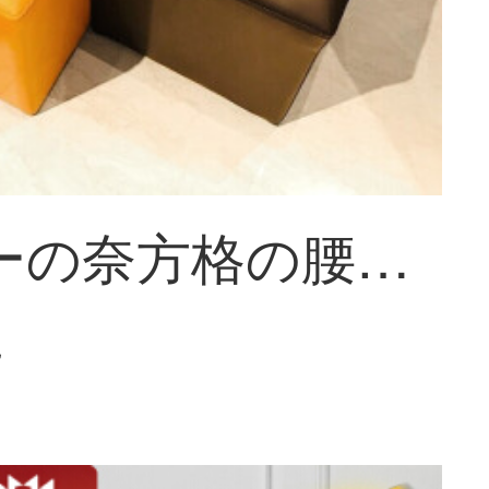
ソフィーの奈方格の腰掛けのファッション的な皮の腰掛けのソファーの腰掛けは靴の腰掛けを交換して、店は靴の腰掛けの低い腰掛けの低い腰掛けの小さい腰掛けの実の木の低い四角の腰掛けの黄色を着ます。
~