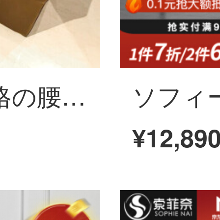
ソフィーの奈方格の腰掛けのファッション的な皮の腰掛けのソファーの腰掛けは靴の腰掛けを交換して、店は靴の腰掛けの低い腰掛けの低い腰掛けの小さい腰掛けの実の木の低い四角の腰掛けの黄色を着ます。
¥12,89