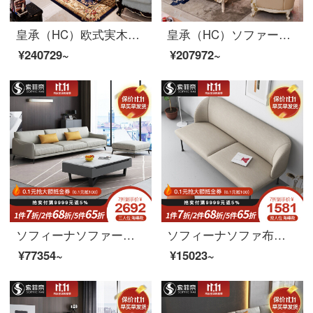
皇承（HC）欧式実木ソファアメリカーノ軽豪頭階真皮黒古典洋館客間セット813シングルルーム+二人位+三人位
皇承（HC）ソファーの木のソファーの欧風洋式ソファーの皮芸客間の家具セットH 723欧式宮廷ソファのシングル+二人+三人
¥240729~
¥207972~
ソフィーナソファーの科学技術布ソファ現代簡単な無料の布ゴムリビングの一字型の直列四人のリビングルームの家具のシングル席+二人の位+三人の位のラテックスのスタイル
ソフィーナソファ布芸ソファー科学技術布ソファー小型ソファーリビングルーム現代簡単リビング家具ソファシングル位ラテックスモデル
¥77354~
¥15023~