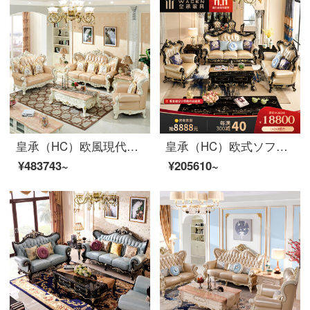
皇承（HC）欧風現代高級客間ソファ皮芸実木ソファ866 123ソファ1.3長何2.2テレビキャビネット1.3円テーブル6食事椅子
皇承（HC）欧式ソファアメリカ式実木家具別荘真皮ソファ中小型ソファH 722欧式黒古典/タイゴム木彫り真牛革ソファ123セット
¥483743~
¥205610~