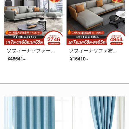
ソフィーナソファーの科学技術布ソファー北欧の小型タイプの簡単な現代簡単なリビング布芸三人の四人のラテックスソファのシングル位+2.76メートルの4人のラテックスタイプ
ソフィーナソファ布芸ソファー北欧ソファ科技布ペア三人でソファに並んでいます。
¥48641~
¥16410~