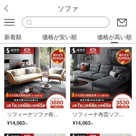
ソファ
華やか家具
新着順
価格が安い順
価格が高い順
ソフィーナソファ布芸ソファ現代簡単リビングの小型ソファーの3人のソファリビングルームの家具のシングル席
ソフィーナ布芸ソファー北欧現代簡単セットソファL型布芸ソファーセット現代の大部屋型客間家具シングルルーム
¥14,063~
¥14,063~