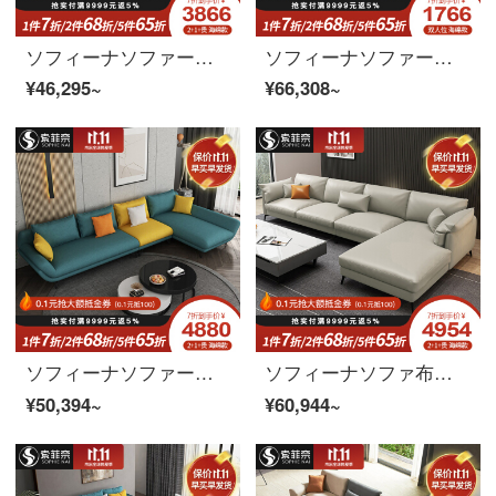
ソフィーナソファーの科学技術布ソファ北欧の科学技術布ゴムソファーは現代簡単で簡単なリビングセットの大きさの戸型布芸ソファーを組み合わせています。
ソフィーナソファーの科学技術布のソファーが軽くて豪華な科学技術布のソファーが小さくて、部屋型の三人が居間に並んでいます。簡単に現代に布芸のラテックスのソファーを分解して洗うことができます。
¥46,295~
¥66,308~
ソフィーナソファー布芸ソファーイタリア式軽い贅沢な布芸ソファーは現代客間の小さな部屋型の回転角度を簡単に表します。リビング家具1+3ラテックスタイプです。
ソフィーナソファ布芸ソファー北欧科技布ソファー客間の組み合わせは簡単で現代的な小型住宅型の回転角が布芸ソファ2+1+貴妃ラテックスのタイプを分解して洗うことができます。
¥50,394~
¥60,944~