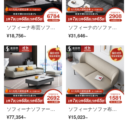
ソフィーナ布芸ソファー技術布無料ソファー現代簡単客間セットソフトラテックス布芸軽奢北欧極簡単沙発単人位
ソフィーナのソファーベッドの意味式の軽い贅沢な科学技術布ソファーベッドオフィスのリビングバルコニーの両用ソファベッドは折り畳み式で分解して洗うことができます。
¥18,756~
¥31,646~
ソフィーナソファーの科学技術布ソファ現代簡単な無料の布ゴムリビングの一字型の直列四人のリビングルームの家具のシングル席+二人の位+三人の位のラテックスのスタイル
ソフィーナソファ布芸ソファー科学技術布ソファー小型ソファーリビングルーム現代簡単リビング家具ソファシングル位ラテックスモデル
¥77,354~
¥15,023~