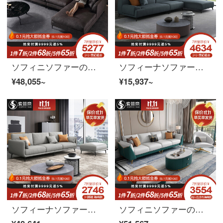
ソフィニソファーの科学技術布のソファー北欧風の回転角の布ソファーの客間の組み合わせは簡単で現代的な小戸型の科学技術L型の布芸ソファーを分解して洗うことができます。
ソフィーナソファーの科学技術布ソファ北欧ソファリビングの現代簡単な3人の組み合わせの小型アパートの布芸ソファーのシングルルームのセット
¥48,055~
¥15,937~
ソフィーナソファーの科学技術布ソファー北欧の小型タイプの簡単な現代簡単なリビング布芸三人の四人のラテックスソファのシングル位+2.76メートルの4人のラテックスタイプ
ソフィニソファーの本革ソファは簡単に現代北欧イタリア式の軽い贅沢な本革ソファーの布芸ソファーの大きさの部屋型リビングルームの無料洗濯科学技術布ソファーの2+1+2+貴妃皮布ゴムのモデルです。