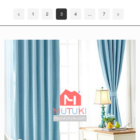
<
1
2
3
4
...
7
>