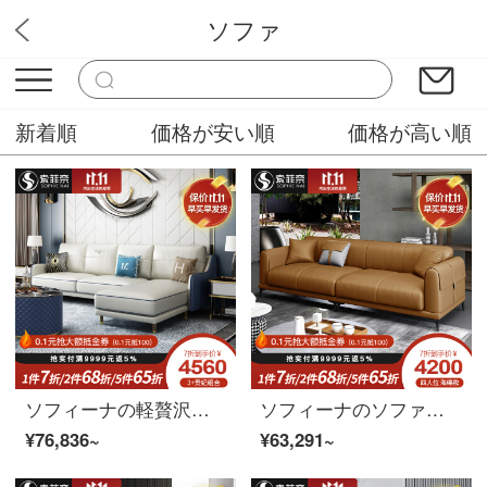
ソファ
華やか家具
新着順
価格が安い順
価格が高い順
ソフィーナの軽贅沢な本革のソファーの小さい部屋型の客間は3人の回転角の貴妃のソファーの近代的な簡約港式3+1+貴妃+茶何を組み合わせますか？
ソフィーナのソファーの科学技術布のソファー北欧イタリア式の簡単な布芸ソファーのミニチュアタイプのソファー現代簡単なリビングルームのセットソファーの1+4スポンジタイプ
¥76,836~
¥63,291~