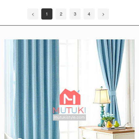
<
1
2
3
4
>