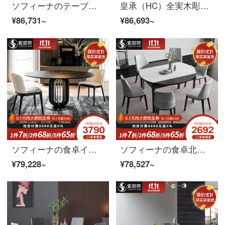
ソフィーナのテーブルは式岩プレートテーブル北欧の小さなテーブルとテーブルとテーブルの組み合わせ家庭円テーブル1.3メートルのテーブルと6つのテーブルです。
皇承（HC）全実木彫刻円テーブル欧風小型テーブル大理石面733実木彫刻クラシックブラックテーブル【1.8メートル】
¥86,731~
¥86,693~
ソフィーナの食卓イタリア式の軽い贅沢な輸入岩板の食卓の円形の北欧の円い食卓の回転盤の後で近代的な家庭用テーブルの組み合わせの直径の1.5メートルの食卓（回転盤を持ちません）の1テーブルの6椅子
ソフィーナの食卓北欧の実木のテーブルとテーブルの組み合わせは現代簡単で、家庭用の小さな部屋型の円卓イタリア式の極簡単伸縮岩板の食卓は1.35メートルのテーブルがあります。
¥79,228~
¥78,527~