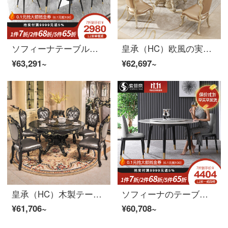
ソフィーナテーブル伸縮テーブル岩板テーブル家庭用小戸型岩板伸縮テーブル現代簡単なテーブルテーブルテーブルセット1.3メートル伸縮テーブル六椅子
皇承（HC）欧風の実木彫刻大理石面の丸い食卓のご飯台の説明金レストランの家具の組み合わせ832の実木彫刻の丸い食卓の大理石の1.3メートル【食事の椅子を持ちません】
¥63,291~
¥62,697~
皇承（HC）木製テーブル大理石テーブル洋式レストラン家具ベルトテーブル705クラシック黒大理石面ネットエンドル
ソフィーナのテーブル北欧大理石テーブルテーブル、大理石テーブル、回転テーブル、家庭用テーブル、テーブル、テーブル、テーブルの組み合わせ1.5メートルのテーブル（標準的な非手すりの食事椅子）の6つのテーブル
¥61,706~
¥60,708~