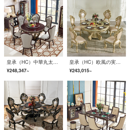
皇承（HC）中華丸太テーブルサイズの各部屋型の食事椅子セットT 8テーブルに6つの食事椅子を配合しています。
皇承（HC）欧風の実木大理石の丸い食卓の小さな部屋型の別荘の食事台は回転盤の886テーブルの6つの食事の椅子を持ちます。
¥248,347~
¥243,015~