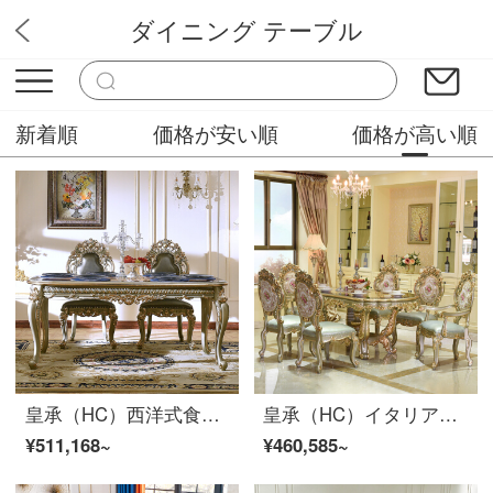
ダイニング テーブル
華やか家具
新着順
価格が安い順
価格が高い順
皇承（HC）西洋式食卓豪華長餐台はテーブルを使って花面のテーブルをつづり合わせます。会議台875シャンパンの金/花模様の長い食卓をつづり合わせます。
皇承（HC）イタリアの豪華なテーブルです。欧風のテーブルとテーブルの組み合わせは花のレストラン家具です。フィレンツェの豪華テーブル859 1テーブルに6つのテーブルがあります。
¥511,168~
¥460,585~