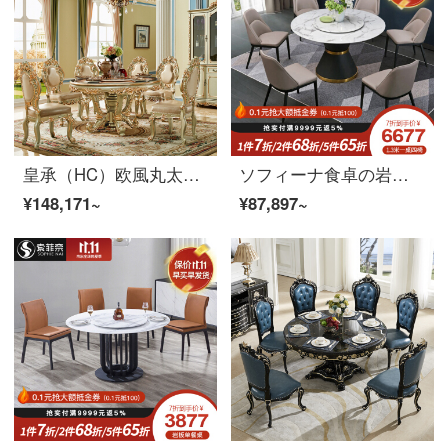
皇承（HC）欧風丸太テーブルイタリア古典1.5ライス台のスプライス木の面に回転盤仏羅シリーズを貼り、金箔円テーブルを貼る【1.5】
ソフィーナ食卓の岩板テーブルの後、現代の軽い贅沢な食事テーブルとテーブルと椅子の組み合わせ家庭用の小さな家型北欧ins風のシンプルな食事テーブルです。1.5メートルのテーブルと6つのテーブルがあります。
¥148,171~
¥87,897~