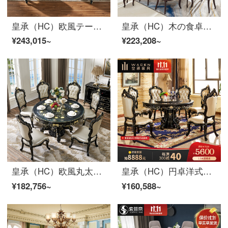
皇承（HC）欧風テーブル大理石の木製家具の小さな部屋型テーブルとテーブルの組み合わせ886テーブル6テーブル6椅子
皇承（HC）木の食卓の軽い贅沢な長方形の食事テーブルとテーブルと椅子の組み合わせT 18テーブルに6つの食事と椅子があります。
¥243,015~
¥223,208~
皇承（HC）欧風丸太彫刻テーブル大理石レストラン家具多目的テーブルテーブルテーブル1テーブル6椅子【理石面】
皇承（HC）円卓洋式テーブルクラシック黒実木テーブル1.5 m円卓A 018テーブル1.5 mテーブルに6食の椅子を添えます。
¥182,756~
¥160,588~