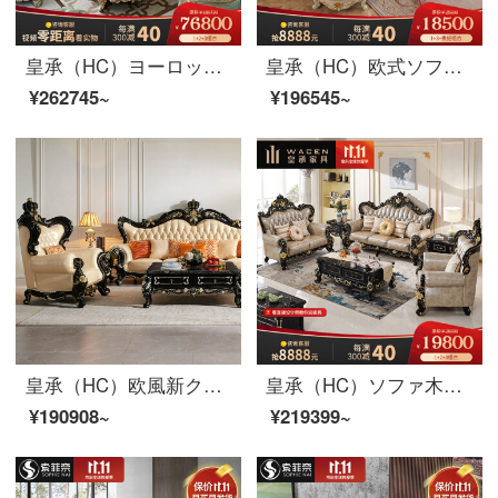
皇承（HC）ヨーロッパ式豪華ソファ高級住宅客間家具に金箔四人の組み合わせソファを貼る859 SF欧豪華別荘に金箔ソファシングルポジションを貼る。
皇承（HC）欧式ソファー法式宮廷ソファプリンセスピンクのソファー実木ソファ回転角832ソファークラウン彫刻本革ソファセット1+3+左/右貴妃
¥262745~
¥196545~
皇承（HC）欧風新クラウン実木彫刻ソファセット本革客間家具セット新古典クラウンシリーズ【4位】
皇承（HC）ソファ木ソファ欧式家具本革ソファー豪華セット3人乗り832【欧式黒古典】シングル+ツイン+3人
¥190908~
¥219399~