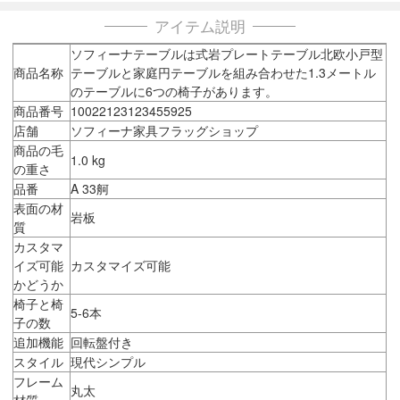
アイテム説明
ソフィーナテーブルは式岩プレートテーブル北欧小戸型
商品名称
テーブルと家庭円テーブルを組み合わせた1.3メートル
のテーブルに6つの椅子があります。
商品番号
10022123123455925
店舗
ソフィーナ家具フラッグショップ
商品の毛
1.0 kg
の重さ
品番
A 33舸
表面の材
岩板
質
カスタマ
イズ可能
カスタマイズ可能
かどうか
椅子と椅
5-6本
子の数
追加機能
回転盤付き
スタイル
現代シンプル
フレーム
丸太
材質