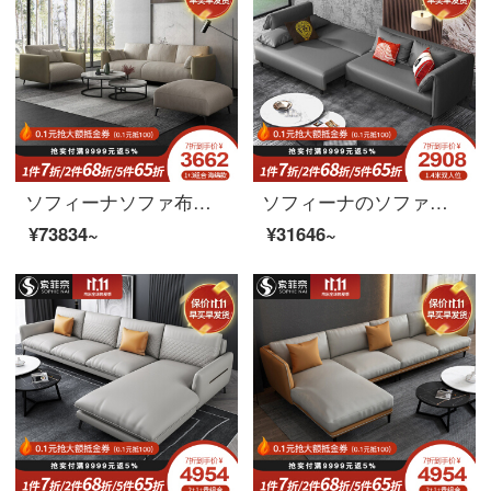
ソフィーナソファ布芸ソファー布芸ソファー客間小型北欧現代簡単二人で、ラテックスソファ1+2+3+茶几海綿のタイプを分解洗濯できます。
ソフィーナのソファーベッドの意味式の軽い贅沢な科学技術布ソファーベッドオフィスのリビングバルコニーの両用ソファベッドは折り畳み式で分解して洗うことができます。
¥73834~
¥31646~