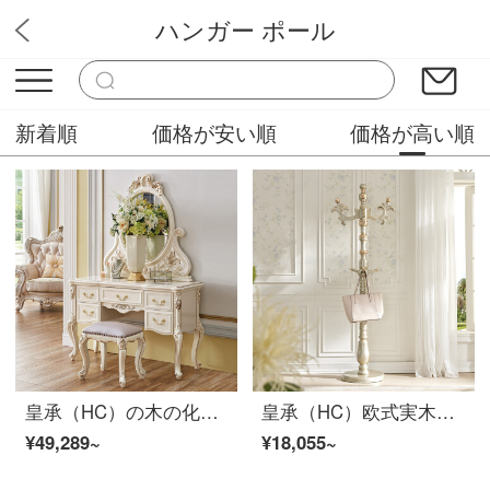
ハンガー ポール
華やか家具
新着順
価格が安い順
価格が高い順
皇承（HC）の木の化粧台の欧風の化粧台の寝室の家具の化粧台は鏡の8609の木の化粧台を配合します。
皇承（HC）欧式実木衣帽子掛け小戸型寝室家具置地ハンガー洋式彫刻落地服帽子掛け
¥49,289~
¥18,055~