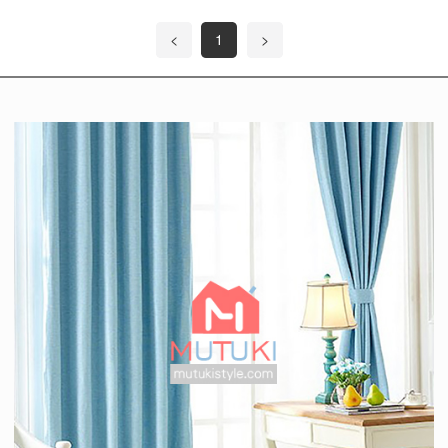
<
1
>