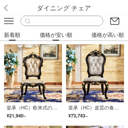
ダイニング チェア
華やか家具
新着順
価格が安い順
価格が高い順
皇承（HC）欧米式の食事椅子は豪華で、本革椅子はブラッククラシックな木椅子の肘掛け椅子です。
皇承（HC）皮芸の食事椅子の古典的な黒い木の食事椅子の別荘の牛皮の腰掛けの組み合わせの本の椅子A 018両面の彫刻の食事椅子4枚
¥21,940~
¥73,743~