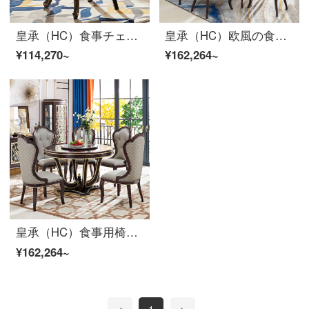
皇承（HC）食事チェア欧式実木餐椅子新古典家具レストラン組合せ軽奢実木本椅子H 722【欧式黒古典】木のままの食事チェア*6
皇承（HC）欧風の食事椅子、実木アメリカ式の背もたれ椅子、カジュアルな本革の食事椅子T 17本革の食事椅子6枚
¥114,270~
¥162,264~
皇承（HC）食事用椅子の実木家庭用レストラン椅子の欧式クッション背もたれの食事椅子T 18本革の食事椅子6枚
¥162,264~
<
1
>