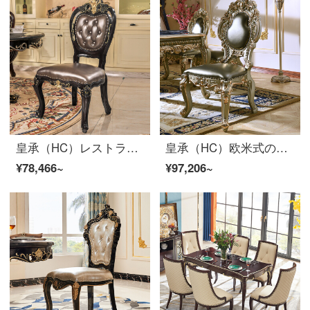
皇承（HC）レストランのセット家具F 512クラシックな黒皮の食事椅子4枚
皇承（HC）欧米式の食事椅子の豪華な皮の椅子のイタリア風のレジャー椅子の実の木の本の椅子の皮の腰掛けの875イタリア式の皮の椅子の2枚
¥78,466~
¥97,206~