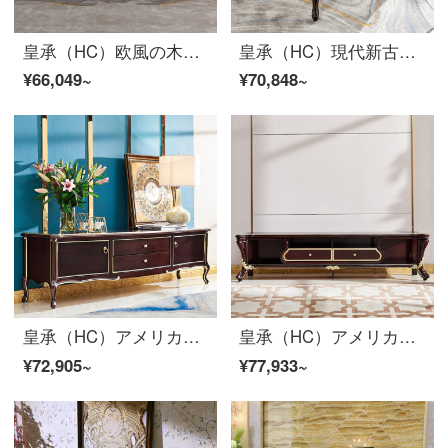
皇承（HC）欧風の木のテレビの箱の大きさの戸型の客間の家具の大理石の顔の戸棚の622ヨーロッパ式のテレビの戸棚の説明金の2.4メートル【木面】
皇承（HC）現代新古典実木茶のいくつかの大きさの戸型客間家具
¥66,049~
¥70,848~
皇承（HC）アメリカーノ軽奢実木テレビキャビネット簡単予約ロッカールーム家具T 15軽・豪華シリーズ実木テレビキャビネット
皇承（HC）アメリカンカントリー全木テレビキャビネット別荘家具T 16軽・豪華風シリーズ実木テレビキャビネット【2 M】
¥72,905~
¥77,933~