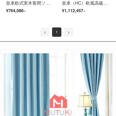
皇承欧式実木客間ソファ茶何テレビ棚セットレストラン家具複数セット王冠客間18点セット【Eスイート】
皇承（HC）欧風高級別荘型本革ソファリビングレストランの木造家具セット臻品別荘客間18セット【Eスイート】
¥764,086~
¥1,112,457~
<
1
>