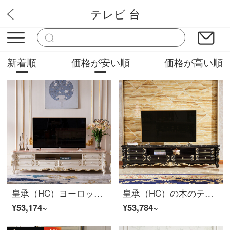
テレビ 台
華やか家具
新着順
価格が安い順
価格が高い順
皇承（HC）ヨーロッパ式テレビキャビネットの実木室のキャビネットのアメリカンテレビキャビネットの低いキャビネットA 018軽ヨーロッパ宮廷テレビキャビネットの1.8 M大理石
皇承（HC）の木のテレビの箱の洋式の箱の古典の黒の説明金のテレビの箱の客間の組合せの家具A 018古典の暗いテレビの戸棚の木の顔の2.4メートル
¥53,174~
¥53,784~