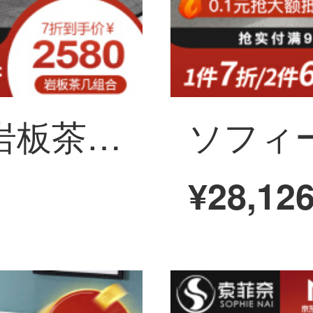
ソフィーナ茶何岩板茶何北欧の軽奢な小部屋型客間茶何現代簡単な高低茶の組み合わせ70/80茶の組み合わせ
¥28,12