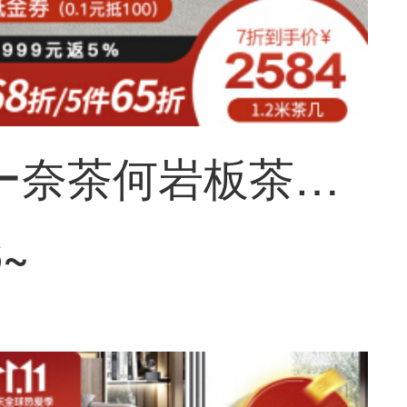
ソフィー奈茶何岩板茶何北欧軽奢茶何テレビの箱の組み合わせは式岩板茶何テレビの箱のセットの1.2メートルの茶何を意味しますか？
6~