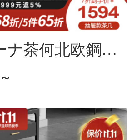
ソフィーナ茶何北欧鋼鉄化ガラス茶何テレビの箱のスーツは客間を組み合わせて簡単に現代の小型住宅型の軽い贅沢品を蓄えて物の箱を蓄えて昇降して金の茶何を買いますか？
3~