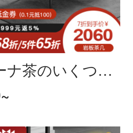
ソフィーナ茶のいくつかの岩の板の茶のいくつかのテレビの箱の組合せの意味式の極簡岩の板のテレビの箱は簡単に現代のテレビの箱の小さい家型の客間の戸棚の北欧の伸縮するテレビの箱のお茶を予約します。
0~