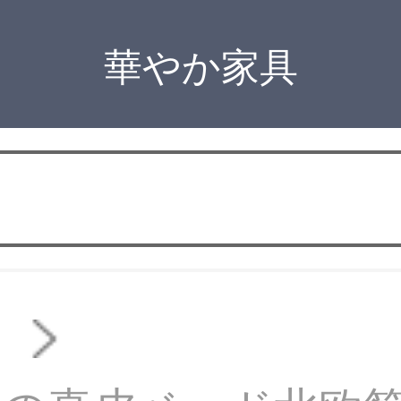
華やか家具
ド