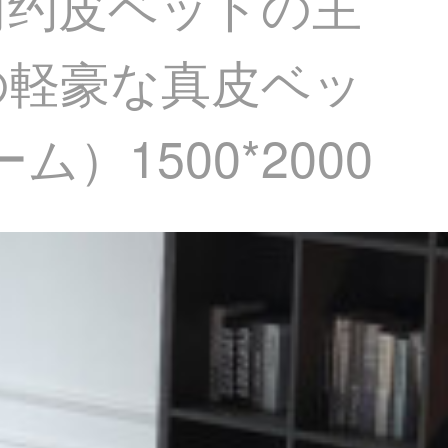
简约皮ベッドの主
の軽豪な真皮ベッ
）1500*2000