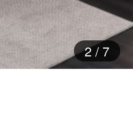
2
/
7