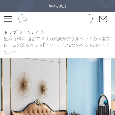
華やか家具
トップ
ベッド
皇承（HC）復古アメリカ式豪華ダブルベッドの木製フ
レームの真皮ベッドF 17ベッドと2つのベッドのヘッド
セット