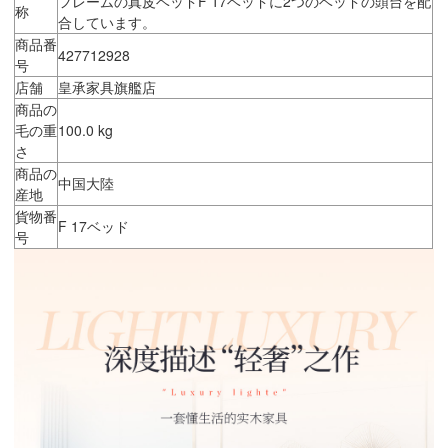
フレームの真皮ベッドF 17ベッドに2つのベッドの頭台を配
称
合しています。
商品番
427712928
号
店舗
皇承家具旗艦店
商品の
毛の重
100.0 kg
さ
商品の
中国大陸
産地
貨物番
F 17ベッド
号