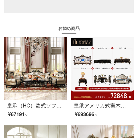
お勧め商品
皇承（HC）欧式ソファセットアメリカの実木サイズの部屋型リビング家具セット813贅沢なカバーソファー【シングル位】
皇承アメリカ式実木本革ソファー客間セットスイートルームヨーロッパ式豪華レストラン全室多件セット中小型客間十七セット【Dスイート】
¥67191~
¥693696~