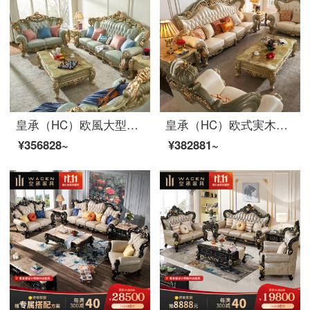
皇承（HC）欧風大型リビングソファセット実木別荘ソファセットM-130
皇承（HC）欧式実木彫刻ソファ大戸型別荘クラウン本革ソファセット832【シングル位+ツイン位+4人位】
¥356828~
¥382881~