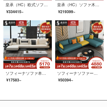
皇承（HC）欧式ソファアメリカンリビングセット本革の木の彫刻家具セット628シングル+二人+四人セット
皇承（HC）ソファ木ソファ欧式家具本革ソファー豪華セット3人乗り832【欧式黒古典】シングル+ツイン+3人
¥334415~
¥219399~
ソフィーナソファ本革ソファ北欧布芸ソファーは、シンプルでモダンなサイズの部屋型L字型の回転角セットソファーのシングルルームです。
ソフィーナソファー布芸ソファーイタリア式軽い贅沢な布芸ソファーは現代客間の小さな部屋型の回転角度を簡単に表します。リビング家具1+3ラテックスタイプです。
¥17583~
¥50394~