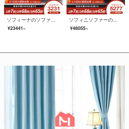
ソフィーナのソファ北欧布芸羽毛3人のソファイタリア式の軽量で豪華な小型のリビングルームのソファは、現代のソファに簡単です。
ソフィニソファーの科学技術布のソファー北欧風の回転角の布ソファーの客間の組み合わせは簡単で現代的な小戸型の科学技術L型の布芸ソファーを分解して洗うことができます。
¥23441~
¥48055~