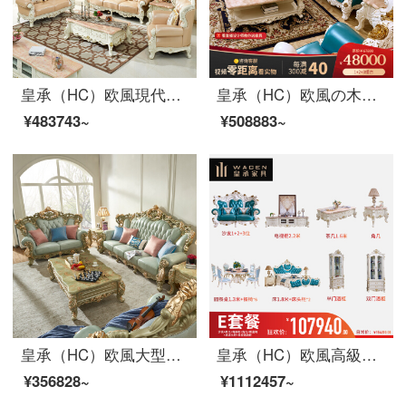
皇承（HC）欧風現代高級客間ソファ皮芸実木ソファ866 123ソファ1.3長何2.2テレビキャビネット1.3円テーブル6食事椅子
皇承（HC）欧風の木のソファフランス式宮廷の新しい古典中国式の本革ソファ家具168法式宮廷の原木彫刻ソファ/124セット
¥483743~
¥508883~
皇承（HC）欧風大型リビングソファセット実木別荘ソファセットM-130
皇承（HC）欧風高級別荘型本革ソファリビングレストランの木造家具セット臻品別荘客間18セット【Eスイート】
¥356828~
¥1112457~