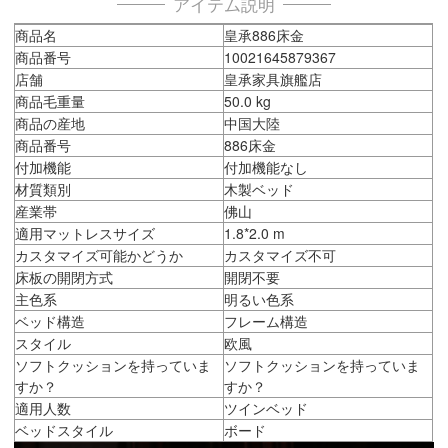
アイテム説明
商品名
皇承886床金
商品番号
10021645879367
店舗
皇承家具旗艦店
商品毛重量
50.0 kg
商品の産地
中国大陸
商品番号
886床金
付加機能
付加機能なし
材質類別
木製ベッド
産業帯
佛山
適用マットレスサイズ
1.8*2.0 m
カスタマイズ可能かどうか
カスタマイズ不可
床板の開閉方式
開閉不要
主色系
明るい色系
ベッド構造
フレーム構造
スタイル
欧風
ソフトクッションを持っていま
ソフトクッションを持っていま
すか？
すか？
適用人数
ツインベッド
ベッドスタイル
ボード