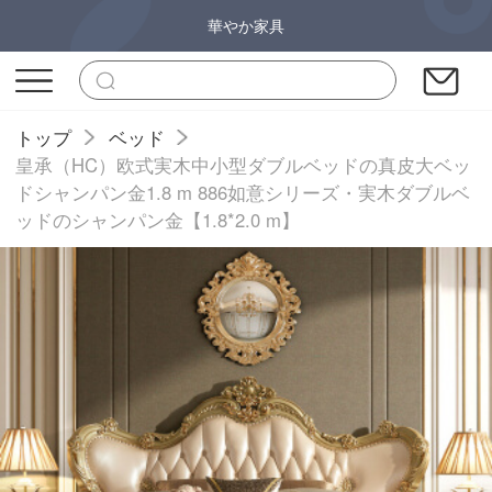
華やか家具
トップ
ベッド
皇承（HC）欧式実木中小型ダブルベッドの真皮大ベッ
ドシャンパン金1.8 m 886如意シリーズ・実木ダブルベ
ッドのシャンパン金【1.8*2.0 m】