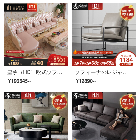
皇承（HC）欧式ソファー法式宮廷ソファプリンセスピンクのソファー実木ソファ回転角832ソファークラウン彫刻本革ソファセット1+3+左/右貴妃
ソフィーナのレジャーチェアのシングルチェア北欧の近代的な寝室のリビングルームのソファチェアのシンプルなシングルのレジャーチェア
¥196545~
¥12890~