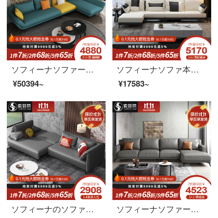
ソフィーナソファー布芸ソファーイタリア式軽い贅沢な布芸ソファーは現代客間の小さな部屋型の回転角度を簡単に表します。リビング家具1+3ラテックスタイプです。
ソフィーナソファ本革ソファ北欧布芸ソファーは、シンプルでモダンなサイズの部屋型L字型の回転角セットソファーのシングルルームです。
¥50394~
¥17583~
ソフィーナのソファーベッドの意味式の軽い贅沢な科学技術布ソファーベッドオフィスのリビングバルコニーの両用ソファベッドは折り畳み式で分解して洗うことができます。
ソフィーナソファーの科学技術布のソファーは簡単に現代客間の北欧風の三人の布芸ソファーの小さい部屋型ソファーのシングル席を予約します。