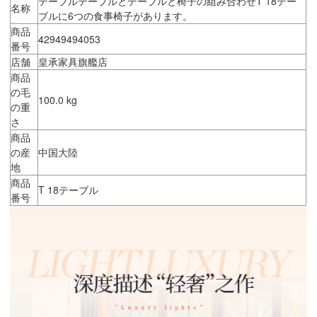
テーブルテーブルとテーブルと椅子の組み合わせT 18テー
名称
ブルに6つの食事椅子があります。
商品
42949494053
番号
店舗
皇承家具旗艦店
商品
の毛
100.0 kg
の重
さ
商品
の産
中国大陸
地
商品
T 18テーブル
番号