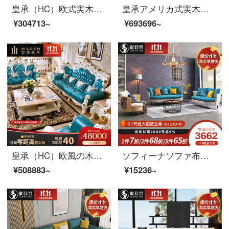
皇承（HC）欧式実木ソファフィレンツェシリーズ客間家具セット826【シングルルーム+ツインルーム+3人位】
皇承アメリカ式実木本革ソファー客間セットスイートルームヨーロッパ式豪華レストラン全室多件セット中小型客間十七セット【Dスイート】
¥304713~
¥693696~
皇承（HC）欧風の木のソファフランス式宮廷の新しい古典中国式の本革ソファ家具168法式宮廷の原木彫刻ソファ/124セット
ソフィーナソファ布芸ソファー北欧の軽奢簡素化現代客間小部屋型ツイン123セットの布ソファー客間家具シングルルーム
¥508883~
¥15236~