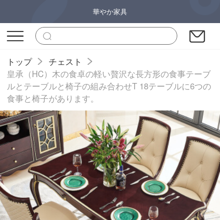
華やか家具
トップ
チェスト
皇承（HC）木の食卓の軽い贅沢な長方形の食事テーブ
ルとテーブルと椅子の組み合わせT 18テーブルに6つの
食事と椅子があります。