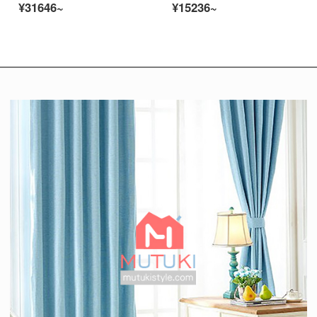
¥31646~
¥15236~