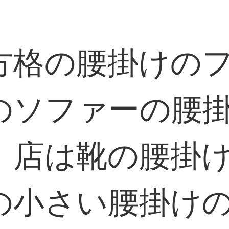
方格の腰掛けの
のソファーの腰
、店は靴の腰掛
の小さい腰掛け