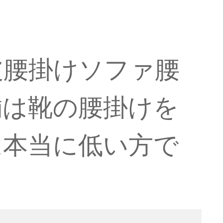
。
皮腰掛けソファ腰
舗は靴の腰掛けを
は本当に低い方で