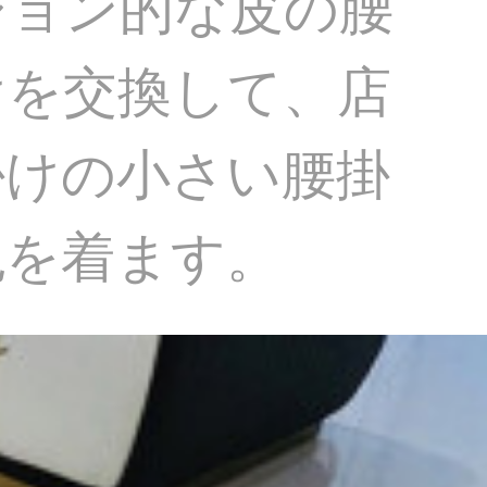
ション的な皮の腰
けを交換して、店
掛けの小さい腰掛
色を着ます。