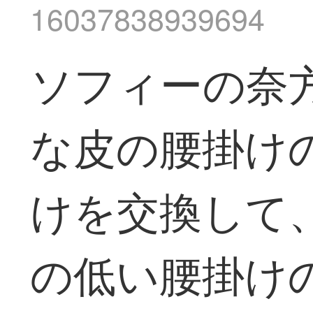
16037838939694
ソフィーの奈
な皮の腰掛け
けを交換して
の低い腰掛け