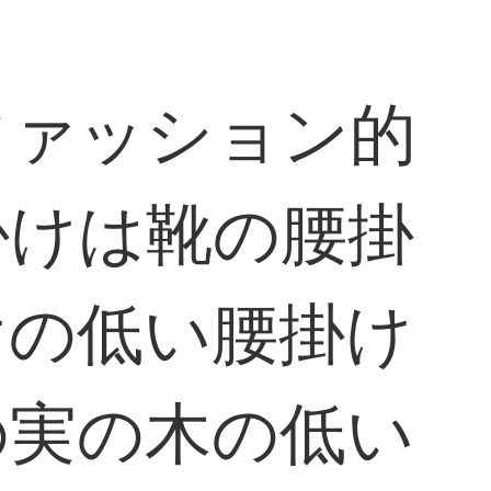
ファッション的
掛けは靴の腰掛
けの低い腰掛け
の実の木の低い