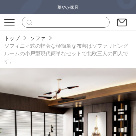
華やか家具
トップ
ソファ
ソフィニィ式の軽奢な極簡単な布芸はソファリビング
ルームの小戸型現代簡単なセットで北欧三人の四人で
す。