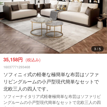
3
/
5
35,158円
(税込み)
16037771293468
ソフィニィ式の軽奢な極簡単な布芸はソファ
リビングルームの小戸型現代簡単なセットで
北欧三人の四人です。
ソフィーナイタリア式軽奢極簡単な布芸はソファリビ
ングルームの小戸型現代簡単なセットで北欧三人の四