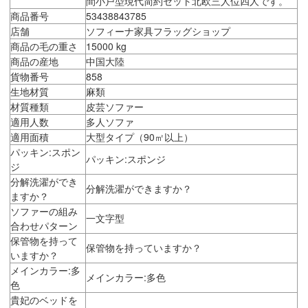
間小戸型現代简約セット北欧三人位四人です。
商品番号
53438843785
店舗
ソフィーナ家具フラッグショップ
商品の毛の重さ
15000 kg
商品の産地
中国大陸
貨物番号
858
生地材質
麻類
材質種類
皮芸ソファー
適用人数
多人ソファ
適用面積
大型タイプ（90㎡以上）
パッキン:スポン
パッキン:スポンジ
ジ
分解洗濯ができ
分解洗濯ができますか？
ますか？
ソファーの組み
一文字型
合わせパターン
保管物を持って
保管物を持っていますか？
いますか？
メインカラー:多
メインカラー:多色
色
貴妃のベッドを