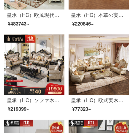
皇承（HC）欧風現代高級客間ソファ皮芸実木ソファ866 123ソファ1.3長何2.2テレビキャビネット1.3円テーブル6食事椅子
皇承（HC）本革の実木彫刻ソファ欧風の小型別荘のソファーセットM-102小型別荘・実木牛のソファー【223セット】
¥483743~
¥220846~
皇承（HC）ソファ木ソファ欧式家具本革ソファー豪華セット3人乗り832【欧式黒古典】シングル+ツイン+3人
皇承（HC）欧式実木小型ソファーセット本革別荘家具722別荘洋館中小型ソファ【貴妃椅子】
¥219399~
¥77323~