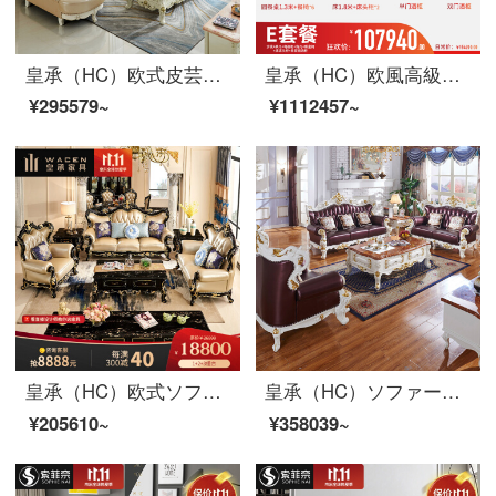
皇承（HC）欧式皮芸ソファ家具セット実木回転角ソファ913宮廷·欧式回転角ソファ1+3+貴妃+レジャーチェア*2
皇承（HC）欧風高級別荘型本革ソファリビングレストランの木造家具セット臻品別荘客間18セット【Eスイート】
¥295579~
¥1112457~
皇承（HC）欧式ソファアメリカ式実木家具別荘真皮ソファ中小型ソファH 722欧式黒古典/タイゴム木彫り真牛革ソファ123セット
皇承（HC）ソファー欧式実木ソファリビング家具本革ソファ123セット827洋室の大型ソファーシングル+二人+四人【パールホワイト】
¥205610~
¥358039~