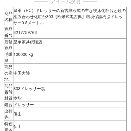
アイテム説明
皇承（HC）ドレッサーの新古典欧式の主な寝床化粧台と鏡の
商品
組み合わせ化粧台803【欧米式黒古典】環境保護樹脂ドレッ
名称
サー0.8メートル
商品
3217759763
番号
店舗
皇承家具旗艦店
商品
毛重
100000 kg
量
商品
の産
中国大陸
地
商品
803ドレッサー黒
番号
材質
樹脂
鏡台
ドレッサー
出荷
佛山
先
特色
仏山
産地