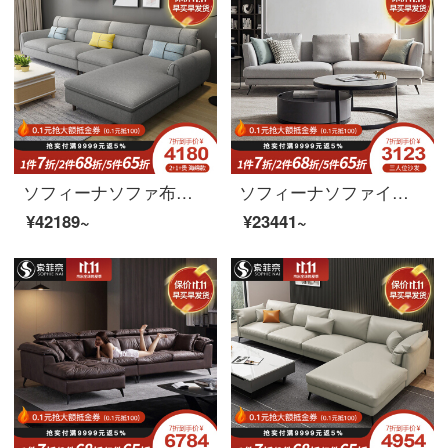
ソフィーナソファ布芸ソファー北欧軽奢布芸ソファー客間の小型家具セットの組み合わせが簡単で現代家具2+貴妃ラテックスモデル
ソフィーナソファイタリア式極简布芸ソファー三人部屋型简约リビングソファ北欧軽量高奢羽毛ソファセットシングル位
¥42189~
¥23441~