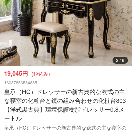
3
/
6
19,045円
(税込み)
16037866584885
皇承（HC）ドレッサーの新古典的な欧式の主
な寝室の化粧台と鏡の組み合わせの化粧台803
【洋式黒古典】環境保護樹脂ドレッサー0.8メ
ートル
皇承（HC）ドレッサーの新古典的な欧式の主な寝室の