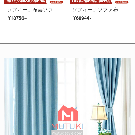
ソフィーナ布芸ソファー技術布無料ソファー現代簡単客間セットソフトラテックス布芸軽奢北欧極簡単沙発単人位
ソフィーナソファ布芸ソファー北欧科技布ソファー客間の組み合わせは簡単で現代的な小型住宅型の回転角が布芸ソファ2+1+貴妃ラテックスのタイプを分解して洗うことができます。
¥18756~
¥60944~