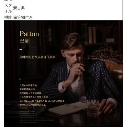
スタ
新古典
イル
機能
保管物付き