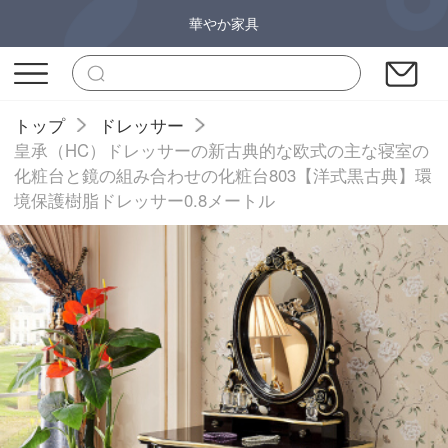
華やか家具
トップ
ドレッサー
皇承（HC）ドレッサーの新古典的な欧式の主な寝室の
化粧台と鏡の組み合わせの化粧台803【洋式黒古典】環
境保護樹脂ドレッサー0.8メートル