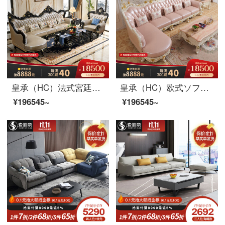
皇承（HC）法式宮廷ソファ欧式ソファー回転角貴妃中小型ソファリビングセットソファ832莫蘭迪王冠ソファ1+3+右貴妃
皇承（HC）欧式ソファー法式宮廷ソファプリンセスピンクのソファー実木ソファ回転角832ソファークラウン彫刻本革ソファセット1+3+左/右貴妃
¥196545~
¥196545~