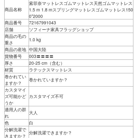
索菲奈マットレスゴムマットレス天然ゴムマットレス
商品名称
1.5 m 1.8 mスプリングマットレスゴムマットレス150
0*2000
商品番号
72167991043
店舗
ソフィーナ家具フラッグショップ
商品の毛の
1.0 kg
重さ
商品の産地
中国大陸
貨物番号
003〓〓〓〓
厚さ
20-25 cm（含む）
材質
ラテックスマットレス
巻かれてい
巻かれていますか？
ますか？
カスタマイ
ズ可能かど
カスタマイズ不可
うか
適用人の群
大人
れ
色
白
分解洗濯で
分解洗濯できますか？
きますか？