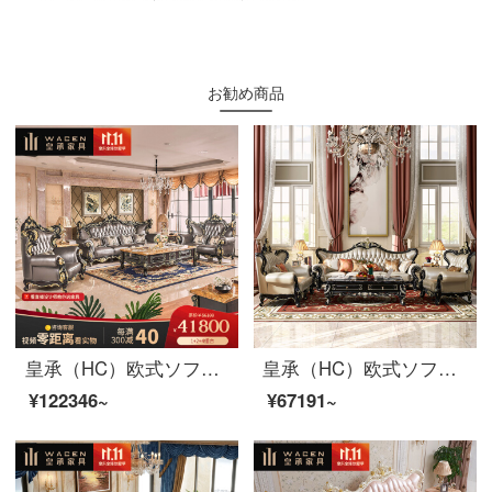
お勧め商品
皇承（HC）欧式ソファー後、現代黒金ソファーリビングルームの家具豪華皮芸セット861贅沢な黒古典/原木大戸型両面彫刻本革ソファシングルポジション
皇承（HC）欧式ソファセットアメリカの実木サイズの部屋型リビング家具セット813贅沢なカバーソファー【シングル位】
¥122346~
¥67191~