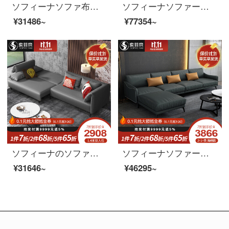
ソフィーナソファ布芸ソファー北欧現代ソファ角布芸ソファー小部屋型ソファシンプルソファー三人
ソフィーナソファーの科学技術布ソファ現代簡単な無料の布ゴムリビングの一字型の直列四人のリビングルームの家具のシングル席+二人の位+三人の位のラテックスのスタイル
¥31486~
¥77354~
ソフィーナのソファーベッドの意味式の軽い贅沢な科学技術布ソファーベッドオフィスのリビングバルコニーの両用ソファベッドは折り畳み式で分解して洗うことができます。
ソフィーナソファーの科学技術布ソファ北欧の科学技術布ゴムソファーは現代簡単で簡単なリビングセットの大きさの戸型布芸ソファーを組み合わせています。
¥31646~
¥46295~