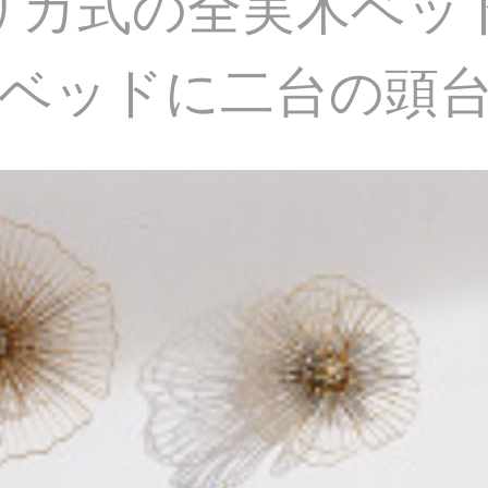
リカ式の全実木ベッド
13ベッドに二台の頭