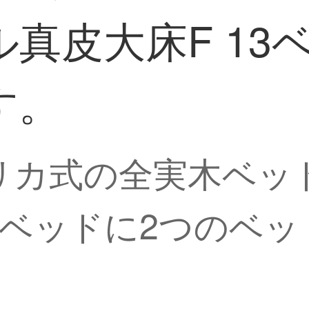
真皮大床F 13
す。
リカ式の全実木ベッド
13ベッドに2つのベ