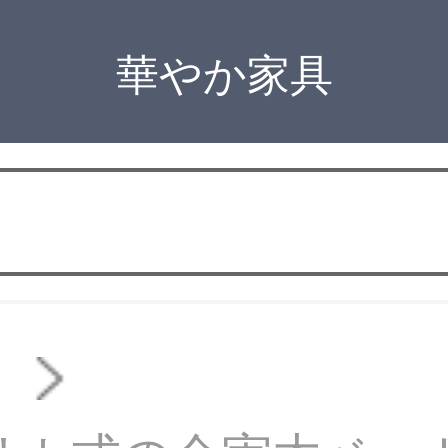
華やか家具
ド