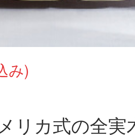
込み)
メリカ式の全実木