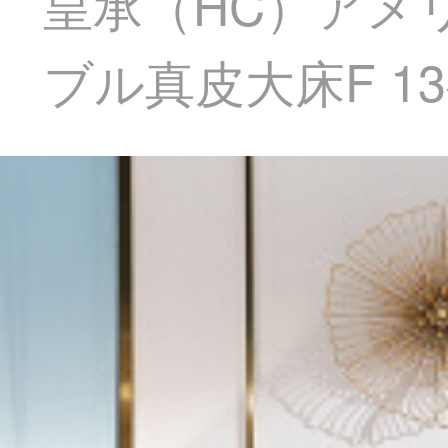
皇承（HC）アメ
ブル真皮大床F 