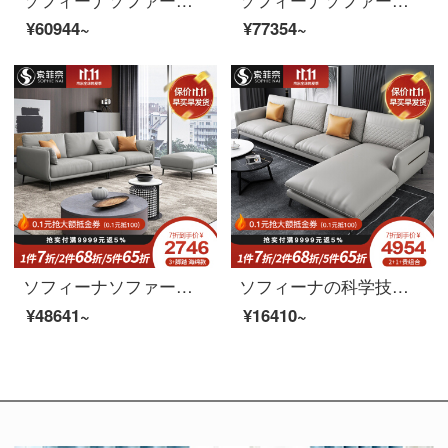
¥60944~
¥77354~
ソフィーナソファーの科学技術布ソファー北欧の小型タイプの簡単な現代簡単なリビング布芸三人の四人のラテックスソファのシングル位+2.76メートルの4人のラテックスタイプ
ソフィーナの科学技術布ソファー北欧布芸ソファー現代小型客間シンプルな四人の三人の科学技術布の角を回転するソファーのシングル席。
¥48641~
¥16410~