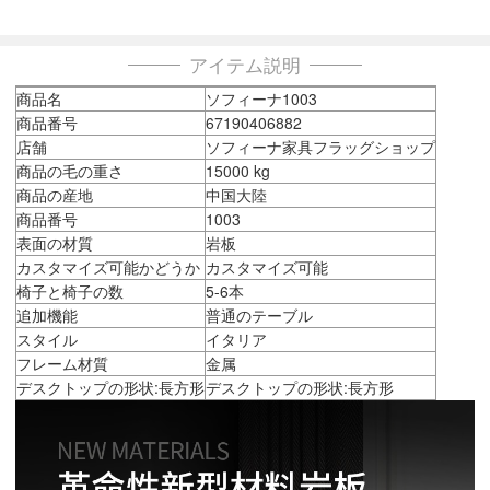
アイテム説明
商品名
ソフィーナ1003
商品番号
67190406882
店舗
ソフィーナ家具フラッグショップ
商品の毛の重さ
15000 kg
商品の産地
中国大陸
商品番号
1003
表面の材質
岩板
カスタマイズ可能かどうか
カスタマイズ可能
椅子と椅子の数
5-6本
追加機能
普通のテーブル
スタイル
イタリア
フレーム材質
金属
デスクトップの形状:長方形
デスクトップの形状:長方形