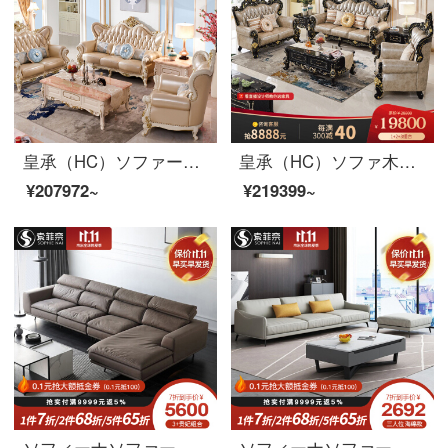
皇承（HC）ソファーの木のソファーの欧風洋式ソファーの皮芸客間の家具セットH 723欧式宮廷ソファのシングル+二人+三人
皇承（HC）ソファ木ソファ欧式家具本革ソファー豪華セット3人乗り832【欧式黒古典】シングル+ツイン+3人
¥207972~
¥219399~
ソフィーナソファーの科学技術布のソファーのイタリア式の極簡単な科学技術布のソファーの多機能は無洗羽の布芸ソファーの三人の位+貴妃を調節できます。
ソフィーナソファーの科学技術布ソファ現代簡単な無料の布ゴムリビングの一字型の直列四人のリビングルームの家具のシングル席+二人の位+三人の位のラテックスのスタイル