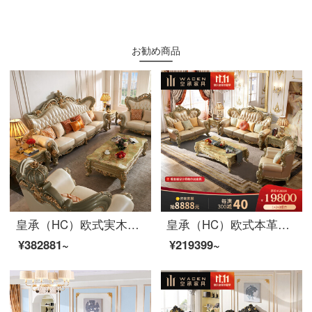
お勧め商品
皇承（HC）欧式実木彫刻ソファ大戸型別荘クラウン本革ソファセット832【シングル位+ツイン位+4人位】
皇承（HC）欧式本革ソファ別荘シャンパン金客間家具両面彫刻実木セット866欧風豪華・シャンパン金本革ソファ【123セット】
¥382881~
¥219399~