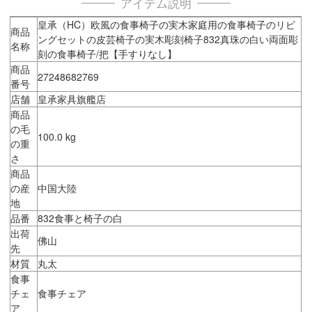
アイテム説明
皇承（HC）欧風の食事椅子の実木家庭用の食事椅子のリビ
商品
ングセットの皮芸椅子の実木彫刻椅子832真珠の白い両面彫
名称
刻の食事椅子/把【手すりなし】
商品
27248682769
番号
店舗
皇承家具旗艦店
商品
の毛
100.0 kg
の重
さ
商品
の産
中国大陸
地
品番
832食事と椅子の白
出荷
佛山
先
材質
丸太
食事
チェ
食事チェア
ア