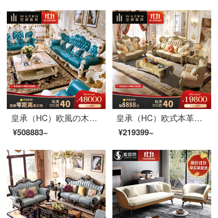
皇承（HC）欧風の木のソファフランス式宮廷の新しい古典中国式の本革ソファ家具168法式宮廷の原木彫刻ソファ/124セット
皇承（HC）欧式本革ソファ別荘シャンパン金客間家具両面彫刻実木セット866欧風豪華・シャンパン金本革ソファ【123セット】
¥508883~
¥219399~