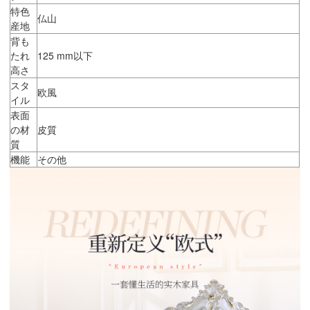
特色
仏山
産地
背も
たれ
125 mm以下
高さ
スタ
欧風
イル
表面
の材
皮質
質
機能
その他