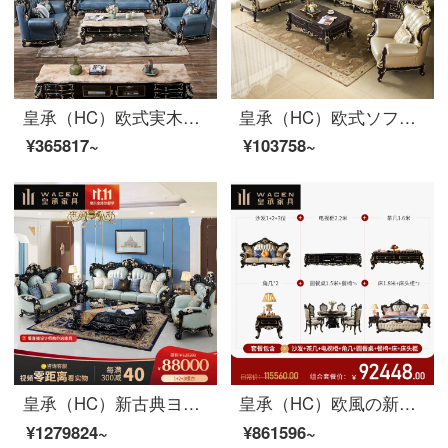
皇承（HC）欧式実木彫刻ソファセット真皮クラシックハッカーホール家具629【シングルビット+ツインビット+4人位】
皇承（HC）欧式ソファ別荘家具アメリカ式実木彫刻模様ソファセット豪華雅米・ソファ【三人位】
¥365817~
¥103758~
皇承（HC）新古典ヨーロッパ式の本革ソファー、お客様を歓迎する松実木彫刻リビングソファ888富貴迎客松全実木ソファ1124セット
皇承（HC）欧風の新古典ソファー客間セットレストランの木造家具多点套臻品客間十六点セット【Dスイート】
¥1279824~
¥861596~