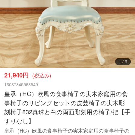
1
/
6
21,940円
(税込み)
16037845568549
皇承（HC）欧風の食事椅子の実木家庭用の食
事椅子のリビングセットの皮芸椅子の実木彫
刻椅子832真珠と白の両面彫刻用の椅子/把【手
すりなし】
皇承（HC）欧風の食事椅子の実木家庭用の食事椅子の