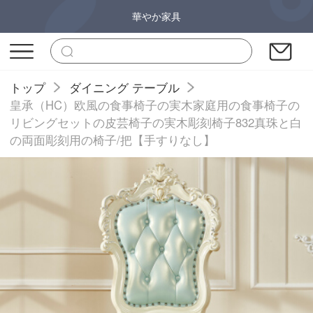
華やか家具
トップ
ダイニング テーブル
皇承（HC）欧風の食事椅子の実木家庭用の食事椅子の
リビングセットの皮芸椅子の実木彫刻椅子832真珠と白
の両面彫刻用の椅子/把【手すりなし】