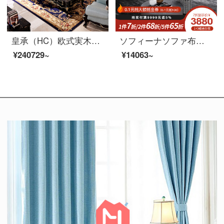
皇承（HC）欧式実木ソファアメリカーノ軽豪頭階真皮黒古典洋館客間セット813シングルルーム+二人位+三人位
ソフィーナソファ布芸ソファ現代簡単リビングの小型ソファーの3人のソファリビングルームの家具のシングル席
¥240729~
¥14063~