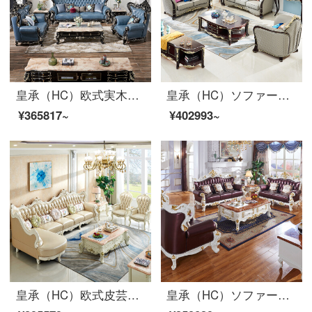
皇承（HC）欧式実木彫刻ソファセット真皮クラシックハッカーホール家具629【シングルビット+ツインビット+4人位】
皇承（HC）ソファーの木の彫刻模様の皮のソファーのアメリカ式客間家具セットのソファーQ 32軽い・豪華風のシングル+二人+三人のソファー
¥365817~
¥402993~
皇承（HC）欧式皮芸ソファ家具セット実木回転角ソファ913宮廷·欧式回転角ソファ1+3+貴妃+レジャーチェア*2
皇承（HC）ソファー欧式実木ソファリビング家具本革ソファ123セット827洋室の大型ソファーシングル+二人+四人【パールホワイト】