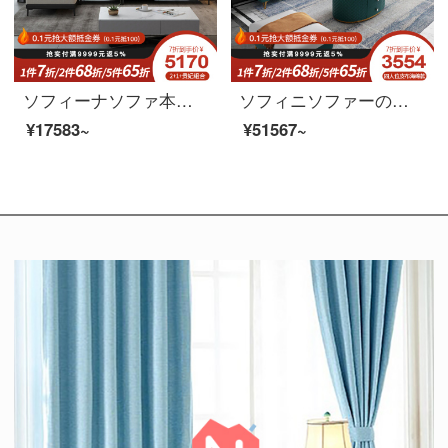
ソフィーナソファ本革ソファ北欧布芸ソファーは、シンプルでモダンなサイズの部屋型L字型の回転角セットソファーのシングルルームです。
ソフィニソファーの本革ソファは簡単に現代北欧イタリア式の軽い贅沢な本革ソファーの布芸ソファーの大きさの部屋型リビングルームの無料洗濯科学技術布ソファーの2+1+2+貴妃皮布ゴムのモデルです。
¥17583~
¥51567~