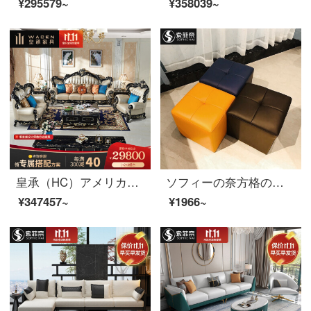
¥295579~
¥358039~
皇承（HC）アメリカンソファ欧式本革両面彫刻実木客間セット家具クラウン622鴻冠ソファセット123
ソフィーの奈方格の腰掛けのファッション的な皮の腰掛けのソファーの腰掛けは靴の腰掛けを交換して、店は靴の腰掛けの低い腰掛けの低い腰掛けの小さい腰掛けの実の木の低い四角の腰掛けの黄色を着ます。
¥347457~
¥1966~