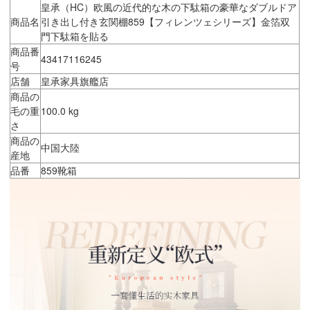
皇承（HC）欧風の近代的な木の下駄箱の豪華なダブルドア
商品名
引き出し付き玄関棚859【フィレンツェシリーズ】金箔双
門下駄箱を貼る
商品番
43417116245
号
店舗
皇承家具旗艦店
商品の
毛の重
100.0 kg
さ
商品の
中国大陸
産地
品番
859靴箱