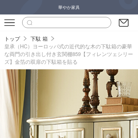
華やか家具
トップ
下駄 箱
皇承（HC）ヨーロッパ式の近代的な木の下駄箱の豪華
な両門の引き出し付き玄関棚859【フィレンツェシリー
ズ】金箔の双扉の下駄箱を貼る