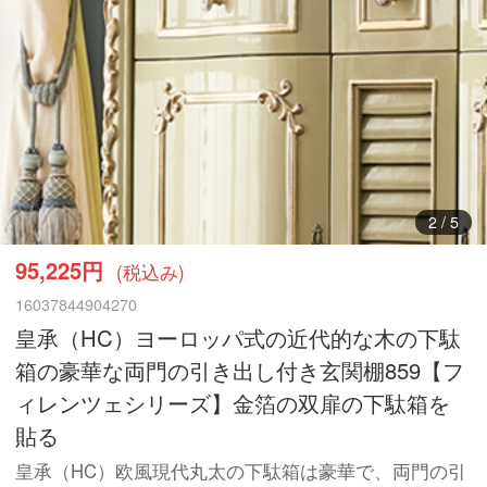
3
/
5
95,225円
(税込み)
16037844904270
皇承（HC）ヨーロッパ式の近代的な木の下駄
箱の豪華な両門の引き出し付き玄関棚859【フ
ィレンツェシリーズ】金箔の双扉の下駄箱を
貼る
皇承（HC）欧風現代丸太の下駄箱は豪華で、両門の引